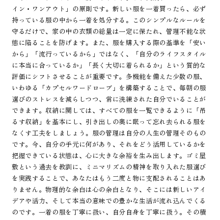
イン・ワンアウト」の原則です。新しい服を一着買ったら、必ず
持っている服の中から一着を処分する。このシンプルなルールを
守るだけで、家の中の衣類の総量は一定に保たれ、管理不能な状
態に陥ることを防げます。また、服を購入する際の基準を「安い
から」「流行っているから」ではなく、「自分のライフスタイル
に本当に合っているか」「長く大切に着られるか」という質的な
評価にシフトさせることが重要です。多機能を備えた少数の服、
いわゆる「カプセルワードローブ」を構築することで、毎朝の服
選びのストレスを減らしつつ、常に洗練された自分でいることが
できます。収納に関しては、すべての服を一覧できるように「吊
るす収納」を基本にし、引き出しの奥に眠って忘れ去られる服を
なくす工夫をしましょう。服の管理は自分の人生の管理そのもの
です。今、自分の手元に何があり、それをどう活用しているかを
把握できている状態は、心に大きな余裕を生み出します。ゴミ屋
敷という過去を教訓に、ミニマリズムの精神を取り入れた服選び
を実践することで、あなたはもう二度と物に支配されることはあ
りません。物理的な余白は心の余白となり、そこには新しいアイ
デアや活力、そして本当の意味での豊かな生活が流れ込んでくる
のです。一着の服を丁寧に扱い、自分自身を丁寧に扱う。その積