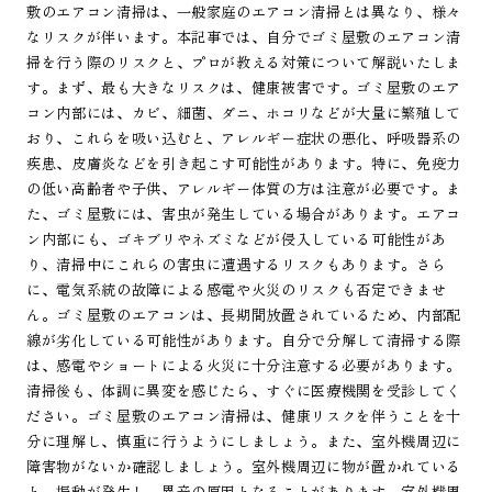
敷のエアコン清掃は、一般家庭のエアコン清掃とは異なり、様々
なリスクが伴います。本記事では、自分でゴミ屋敷のエアコン清
掃を行う際のリスクと、プロが教える対策について解説いたしま
す。まず、最も大きなリスクは、健康被害です。ゴミ屋敷のエア
コン内部には、カビ、細菌、ダニ、ホコリなどが大量に繁殖して
おり、これらを吸い込むと、アレルギー症状の悪化、呼吸器系の
疾患、皮膚炎などを引き起こす可能性があります。特に、免疫力
の低い高齢者や子供、アレルギー体質の方は注意が必要です。ま
た、ゴミ屋敷には、害虫が発生している場合があります。エアコ
ン内部にも、ゴキブリやネズミなどが侵入している可能性があ
り、清掃中にこれらの害虫に遭遇するリスクもあります。さら
に、電気系統の故障による感電や火災のリスクも否定できませ
ん。ゴミ屋敷のエアコンは、長期間放置されているため、内部配
線が劣化している可能性があります。自分で分解して清掃する際
は、感電やショートによる火災に十分注意する必要があります。
清掃後も、体調に異変を感じたら、すぐに医療機関を受診してく
ださい。ゴミ屋敷のエアコン清掃は、健康リスクを伴うことを十
分に理解し、慎重に行うようにしましょう。また、室外機周辺に
障害物がないか確認しましょう。室外機周辺に物が置かれている
と、振動が発生し、異音の原因となることがあります。室外機周