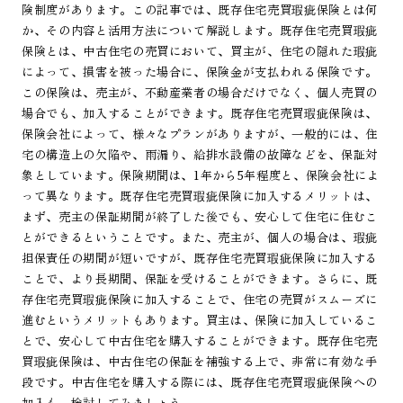
険制度があります。この記事では、既存住宅売買瑕疵保険とは何
か、その内容と活用方法について解説します。既存住宅売買瑕疵
保険とは、中古住宅の売買において、買主が、住宅の隠れた瑕疵
によって、損害を被った場合に、保険金が支払われる保険です。
この保険は、売主が、不動産業者の場合だけでなく、個人売買の
場合でも、加入することができます。既存住宅売買瑕疵保険は、
保険会社によって、様々なプランがありますが、一般的には、住
宅の構造上の欠陥や、雨漏り、給排水設備の故障などを、保証対
象としています。保険期間は、1年から5年程度と、保険会社によ
って異なります。既存住宅売買瑕疵保険に加入するメリットは、
まず、売主の保証期間が終了した後でも、安心して住宅に住むこ
とができるということです。また、売主が、個人の場合は、瑕疵
担保責任の期間が短いですが、既存住宅売買瑕疵保険に加入する
ことで、より長期間、保証を受けることができます。さらに、既
存住宅売買瑕疵保険に加入することで、住宅の売買がスムーズに
進むというメリットもあります。買主は、保険に加入しているこ
とで、安心して中古住宅を購入することができます。既存住宅売
買瑕疵保険は、中古住宅の保証を補強する上で、非常に有効な手
段です。中古住宅を購入する際には、既存住宅売買瑕疵保険への
加入も、検討してみましょう。