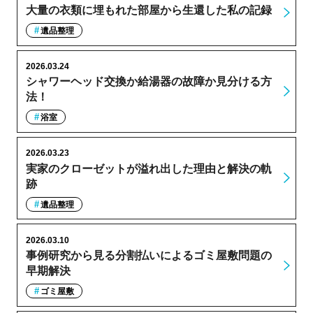
大量の衣類に埋もれた部屋から生還した私の記録
遺品整理
2026.03.24
シャワーヘッド交換か給湯器の故障か見分ける方
法！
浴室
2026.03.23
実家のクローゼットが溢れ出した理由と解決の軌
跡
遺品整理
2026.03.10
事例研究から見る分割払いによるゴミ屋敷問題の
早期解決
ゴミ屋敷