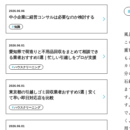
2026.06.06
中小企業に経営コンサルは必要なのか検討する
知識
風
こ
2026.06.01
重
愛知県で荷造りと不用品回収をまとめて相談でき
も
る業者おすすめ5選｜忙しい引越しをプロが支援
カ
ハウスクリーニング
分
石
2026.06.01
ま
東京都の引越しゴミ回収業者おすすめ5選｜安く
す
て早い即日対応店を比較
す
ハウスクリーニング
で
く
2026.06.01
用