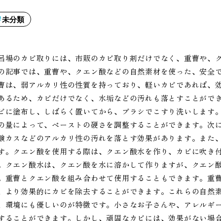
未分類
呂場のカビ取りには、市販のカビ取り剤だけでなく、重曹や、
の記事では、重曹や、クエン酸などの自然素材を使った、安全
曹は、弱アルカリ性の性質を持っており、軽いカビであれば、
あるため、カビだけでなく、水垢などの汚れも落とすことがで
ビに塗布し、しばらく置いてから、ブラシでこすり洗いします
の量によって、ペーストの硬さを調整することができます。次
鹸カスなどのアルカリ性の汚れを落とす効果があります。また
す。クエン酸を使用する際は、クエン酸水を作り、カビに吹き
。クエン酸水は、クエン酸を水に溶かして作りますが、クエン
。重曹とクエン酸を組み合わせて使用することもできます。重
、より効果的にカビを除去することができます。これらの自然
、環境にも優しいのが特徴です。小さなお子さんや、アレルギ
することができます。しかし、頑固なカビには、効果がない場