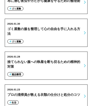
布に潜む害虫やカビから健康を守るための整理術
ゴミ屋敷
2026.01.30
ゴミ屋敷の服を整理して心の自由を手に入れる方
法
ゴミ屋敷
2026.01.28
捨てられない服への執着を断ち切るための精神的
対策
遺品整理
2026.01.23
プロの清掃員が教える衣類の仕分けと処分のコツ
生活