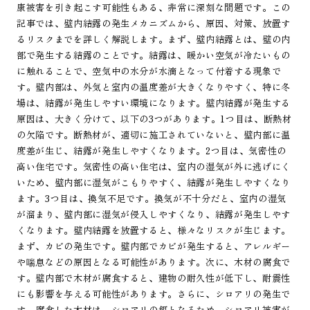
康被害を引き起こす可能性もある、非常に深刻な問題です。この
記事では、壁内結露の発生メカニズムから、原因、対策、放置す
るリスクまでを詳しく解説します。まず、壁内結露とは、壁の内
部で発生する結露のことです。結露は、暖かい空気が冷たいもの
に触れることで、空気中の水分が水滴となって付着する現象で
す。壁内部は、外気と室内の温度差が大きくなりやすく、特に冬
場は、結露が発生しやすい環境になります。壁内結露が発生する
原因は、大きく分けて、以下の3つがあります。1つ目は、断熱材
の欠陥です。断熱材が、適切に施工されていないと、壁内部に温
度差が生じ、結露が発生しやすくなります。2つ目は、気密性の
高い住宅です。気密性の高い住宅は、室内の湿気が外に逃げにく
いため、壁内部に湿気がこもりやすく、結露が発生しやすくなり
ます。3つ目は、換気不足です。換気が不十分だと、室内の湿気
が溜まり、壁内部に湿気が侵入しやすくなり、結露が発生しやす
くなります。壁内結露を放置すると、様々なリスクが生じます。
まず、カビの発生です。壁内部でカビが発生すると、アレルギー
や喘息などの原因となる可能性があります。次に、木材の腐食で
す。壁内部で木材が腐食すると、建物の耐久性が低下し、耐震性
にも影響を与える可能性があります。さらに、シロアリの発生で
す。腐食した木材は、シロアリの餌となるため、シロアリ被害が