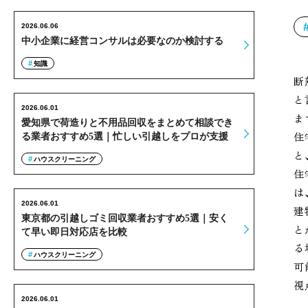
2026.06.06
中小企業に経営コンサルは必要なのか検討する
知識
断
と
2026.06.01
ま
愛知県で荷造りと不用品回収をまとめて相談でき
住
る業者おすすめ5選｜忙しい引越しをプロが支援
と
ハウスクリーニング
住
は
2026.06.01
建
東京都の引越しゴミ回収業者おすすめ5選｜安く
と
て早い即日対応店を比較
る
ハウスクリーニング
可
視
2026.06.01