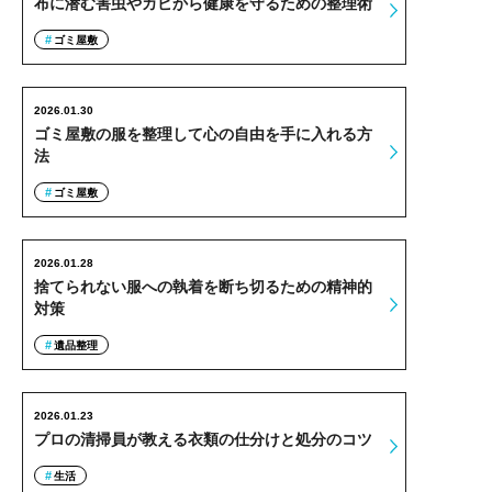
布に潜む害虫やカビから健康を守るための整理術
ゴミ屋敷
2026.01.30
ゴミ屋敷の服を整理して心の自由を手に入れる方
法
ゴミ屋敷
2026.01.28
捨てられない服への執着を断ち切るための精神的
対策
遺品整理
2026.01.23
プロの清掃員が教える衣類の仕分けと処分のコツ
生活