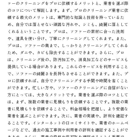
ァーのクリーニングをプロに依頼するメリットと、業者を選ぶ際
のコツについて解説します。まず、プロのクリーニング業者に依
頼する最大のメリットは、専門的な知識と技術を持っているた
め、自分では落とせない頑固な汚れや、シミも、綺麗に落として
くれるということです。プロは、ソファーの素材に合った洗剤
や、道具を使い分け、丁寧にクリーニングしてくれます。また、
プロは、ソファーの奥まで、しっかりとクリーニングしてくれる
ため、ダニや、カビも除去することができます。さらに、プロ
は、クリーニング後の、防汚加工や、消臭加工などのサービスも
提供している場合があります。これらのサービスを利用すること
で、ソファーの綺麗さを長持ちさせることができます。また、プ
ロに依頼すれば、自分でクリーニングする手間や時間を省くこと
ができます。忙しい方や、ソファーのクリーニングに自信がない
方にとっては、大きなメリットです。業者を選ぶ際のコツとして
は、まず、複数の業者に見積もりを依頼することです。複数の業
者に見積もりを依頼することで、料金相場を把握し、より安価な
業者を選ぶことができます。次に、業者の実績や、評判を確認す
ることです。インターネットの口コミサイトや、業者のホームペ
ージなどで、過去の施工事例や利用者の評判を確認することがで
きます。さらに、業者の資格や許可証を確認することも重要で