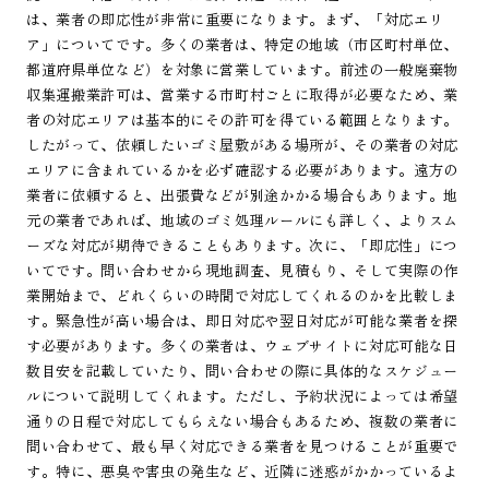
は、業者の即応性が非常に重要になります。まず、「対応エリ
ア」についてです。多くの業者は、特定の地域（市区町村単位、
都道府県単位など）を対象に営業しています。前述の一般廃棄物
収集運搬業許可は、営業する市町村ごとに取得が必要なため、業
者の対応エリアは基本的にその許可を得ている範囲となります。
したがって、依頼したいゴミ屋敷がある場所が、その業者の対応
エリアに含まれているかを必ず確認する必要があります。遠方の
業者に依頼すると、出張費などが別途かかる場合もあります。地
元の業者であれば、地域のゴミ処理ルールにも詳しく、よりスム
ーズな対応が期待できることもあります。次に、「即応性」につ
いてです。問い合わせから現地調査、見積もり、そして実際の作
業開始まで、どれくらいの時間で対応してくれるのかを比較しま
す。緊急性が高い場合は、即日対応や翌日対応が可能な業者を探
す必要があります。多くの業者は、ウェブサイトに対応可能な日
数目安を記載していたり、問い合わせの際に具体的なスケジュー
ルについて説明してくれます。ただし、予約状況によっては希望
通りの日程で対応してもらえない場合もあるため、複数の業者に
問い合わせて、最も早く対応できる業者を見つけることが重要で
す。特に、悪臭や害虫の発生など、近隣に迷惑がかかっているよ