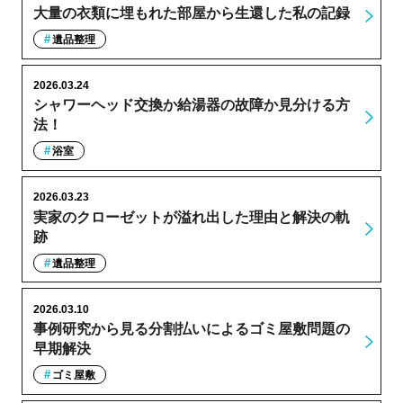
大量の衣類に埋もれた部屋から生還した私の記録
遺品整理
2026.03.24
シャワーヘッド交換か給湯器の故障か見分ける方
法！
浴室
2026.03.23
実家のクローゼットが溢れ出した理由と解決の軌
跡
遺品整理
2026.03.10
事例研究から見る分割払いによるゴミ屋敷問題の
早期解決
ゴミ屋敷