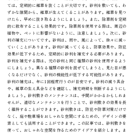
ては、定期的に雑草を抜くことが大切です。砂利を敷いても、わ
ずかな隙間から、雑草が生えてくることがあります。雑草を見つ
けたら、早めに抜き取るようにしましょう。また、除草剤を定期
的に散布することも効果的です。除草剤を使用する際は、周辺の
植物や、ペットに影響がないように、注意しましょう。次に、砂
利の補充についてです。砂利は、雨や、風によって、徐々に減っ
ていくことがあります。砂利が減ってくると、防草効果や、防犯
効果が低下するため、定期的に砂利を補充する必要があります。
砂利を補充する際は、元の砂利と同じ種類の砂利を使用するよう
にしましょう。異なる種類の砂利を混ぜてしまうと、見た目が悪
くなるだけでなく、砂利の機能性が低下する可能性があります。
砂利の補充は、年に1回程度行うのが目安です。砂利の減り具合
や、雑草の生え具合などを確認し、補充時期を判断するようにし
ましょう。砂利敷きのメンテナンスは、手間がかかるかもしれま
せんが、適切なメンテナンスを行うことで、砂利敷きの効果を長
く維持することができます。砂利敷きは、防犯や防草対策だけで
なく、庭や駐車場をおしゃれな空間にするための、デザインの要
素としても活用することができます。この記事では、砂利敷きを
使って、おしゃれな空間を作るためのアイデアを紹介します。ま