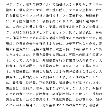
が多いです。塗料の種類によって価格は大きく異なり、アクリル
塗料は、最も安価ですが、耐久性が低く、シリコン塗料は、耐久
性と価格のバランスが良い塗料です。フッ素塗料や、無機塗料
は、最も耐久性が高く、価格も高くなります。塗料を選ぶ際に
は、ご自宅の外壁の材質や、予算、希望する耐久性などを考慮し
て、適切な塗料を選ぶようにしましょう。次に、足場代は、高所
での作業を行うために必要な足場を設置するための費用です。足
場は、作業員の安全を確保するために、必要不可欠なもので、足
場の設置費用は、足場の種類や、設置面積、作業日数によって異
なります。また、足場を設置する際には、近隣への配慮も必要で
す。そして、人件費は、外壁塗装を行う作業員の人件費です。人
件費は、作業時間や、作業員の人数、スキルによって異なりま
す。外壁塗装は、熟練した職人による作業が必要となるため、人
件費は、比較的高くなる傾向があります。その他の費用として
は、養生費、洗浄費、下地処理費、諸経費などが挙げられます。
養生費は、塗料が、窓や、植木などに付着しないように、保護す
るための費用です。洗浄費は、高圧洗浄機などを使って、外壁の
汚れを落とすための費用です。下地処理費は、ひび割れや、剥が
れなどがある場合に、下地を補修するための費用です。諸経費