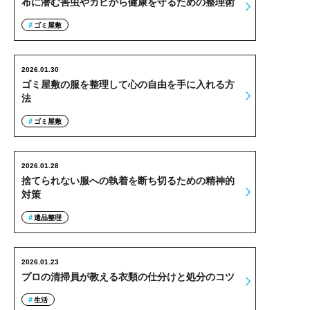
布に潜む害虫やカビから健康を守るための整理術
ゴミ屋敷
2026.01.30
ゴミ屋敷の服を整理して心の自由を手に入れる方
法
ゴミ屋敷
2026.01.28
捨てられない服への執着を断ち切るための精神的
対策
遺品整理
2026.01.23
プロの清掃員が教える衣類の仕分けと処分のコツ
生活