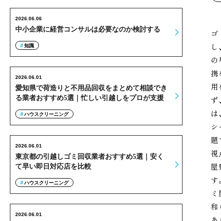
2026.06.06
中小企業に経営コンサルは必要なのか検討する
ゴ
し
知識
の
携
2026.06.01
用
愛知県で荷造りと不用品回収をまとめて相談でき
る業者おすすめ5選｜忙しい引越しをプロが支援
ず
は
ハウスクリーニング
シ
題
2026.06.01
視
東京都の引越しゴミ回収業者おすすめ5選｜安く
屋
て早い即日対応店を比較
す
ハウスクリーニング
ミ
和
2026.06.01
あ