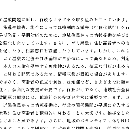
ミ屋敷問題に対し、行政もさまざまな取り組みを行っています
、指導や勧告、場合によっては強制的な撤去（行政代執行）を
早期発見・早期対応のために、地域住民からの情報提供を呼び
を強化したりしています。さらに、ゴミ屋敷に住む高齢者への
を促したり、相談窓口を設置したりしています。しかし、これ
、ゴミ屋敷の定義や判断基準が自治体によって異なるため、対
、本人の人権を侵害する可能性があるため、慎重な判断が求め
ーに関わる問題であるため、情報収集が困難な場合があります
ではなく、高齢者の孤立や貧困、認知症など、さまざまな問題
点と、多角的な支援が必要です。行政だけでなく、地域社会全
敷問題の解決には、地域社会の役割が非常に重要です。まず、
。近隣住民からの情報提供は、行政や関係機関が早期に介入す
屋敷に住む高齢者と積極的に関わることも大切です。挨拶をし
らげることができます。さらに、地域のボランティア団体やNP
ります。これらの団体は、行政や専門機関と連携し、効果的な