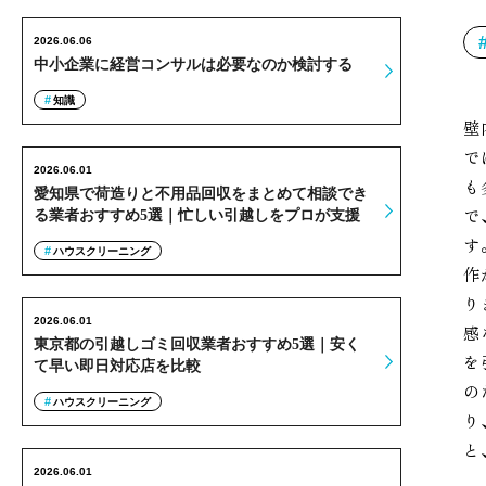
2026.06.06
中小企業に経営コンサルは必要なのか検討する
知識
壁
で
2026.06.01
も
愛知県で荷造りと不用品回収をまとめて相談でき
で
る業者おすすめ5選｜忙しい引越しをプロが支援
す
ハウスクリーニング
作
り
2026.06.01
感
東京都の引越しゴミ回収業者おすすめ5選｜安く
を
て早い即日対応店を比較
の
ハウスクリーニング
り
と
2026.06.01