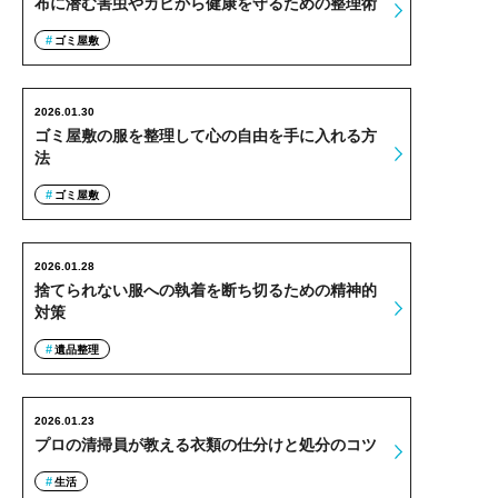
布に潜む害虫やカビから健康を守るための整理術
ゴミ屋敷
2026.01.30
ゴミ屋敷の服を整理して心の自由を手に入れる方
法
ゴミ屋敷
2026.01.28
捨てられない服への執着を断ち切るための精神的
対策
遺品整理
2026.01.23
プロの清掃員が教える衣類の仕分けと処分のコツ
生活