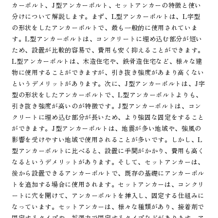
カーボルト、J型アンカーボルト、セットアンカーの特徴と使い
分けについて解説します。まず、L型アンカーボルトは、L字型
の形状をしたアンカーボルトで、最も一般的に使用されていま
す。L型アンカーボルトは、コンクリートに埋め込む部分が短い
ため、設置が比較的容易で、費用も安く抑えることができます。
L型アンカーボルトは、木造住宅や、鉄骨造住宅など、様々な建
物に使用することができますが、引き抜き強度があまり高くない
というデメリットがあります。次に、J型アンカーボルトは、J字
型の形状をしたアンカーボルトで、L型アンカーボルトよりも、
引き抜き強度が高いのが特徴です。J型アンカーボルトは、コン
クリートに埋め込む部分が長いため、より強固な固定をすること
ができます。J型アンカーボルトは、地震が多い地域や、強風の
影響を受けやすい地域で使用されることが多いです。しかし、L
型アンカーボルトに比べると、設置に手間がかかり、費用も高く
なるというデメリットがあります。そして、セットアンカーは、
後から設置できるアンカーボルトで、既存の基礎にアンカーボル
トを追加する場合に使用されます。セットアンカーは、コンクリ
ートに穴を開けて、アンカーボルトを挿入し、固定する仕組みに
なっています。セットアンカーは、様々な種類があり、接着剤で
固定するタイプや、拡張力で固定するタイプなどがあります。ア