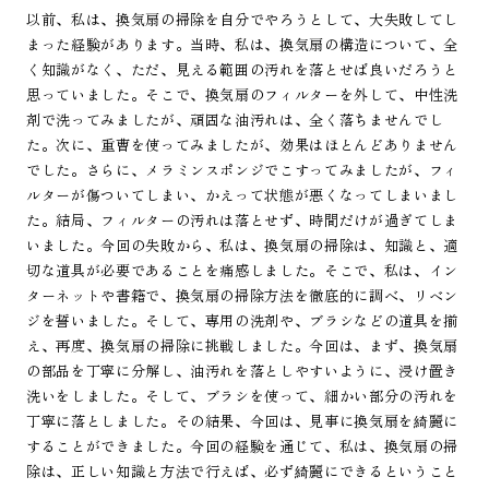
以前、私は、換気扇の掃除を自分でやろうとして、大失敗してし
まった経験があります。当時、私は、換気扇の構造について、全
く知識がなく、ただ、見える範囲の汚れを落とせば良いだろうと
思っていました。そこで、換気扇のフィルターを外して、中性洗
剤で洗ってみましたが、頑固な油汚れは、全く落ちませんでし
た。次に、重曹を使ってみましたが、効果はほとんどありません
でした。さらに、メラミンスポンジでこすってみましたが、フィ
ルターが傷ついてしまい、かえって状態が悪くなってしまいまし
た。結局、フィルターの汚れは落とせず、時間だけが過ぎてしま
いました。今回の失敗から、私は、換気扇の掃除は、知識と、適
切な道具が必要であることを痛感しました。そこで、私は、イン
ターネットや書籍で、換気扇の掃除方法を徹底的に調べ、リベン
ジを誓いました。そして、専用の洗剤や、ブラシなどの道具を揃
え、再度、換気扇の掃除に挑戦しました。今回は、まず、換気扇
の部品を丁寧に分解し、油汚れを落としやすいように、浸け置き
洗いをしました。そして、ブラシを使って、細かい部分の汚れを
丁寧に落としました。その結果、今回は、見事に換気扇を綺麗に
することができました。今回の経験を通じて、私は、換気扇の掃
除は、正しい知識と方法で行えば、必ず綺麗にできるということ