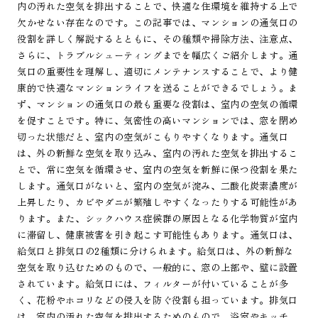
内の汚れた空気を排出することで、快適な住環境を維持する上で
欠かせない存在なのです。この記事では、マンションの通気口の
役割を詳しく解説するとともに、その種類や掃除方法、注意点、
さらに、トラブルシューティングまでを幅広くご紹介します。通
気口の重要性を理解し、適切にメンテナンスすることで、より健
康的で快適なマンションライフを送ることができるでしょう。ま
ず、マンションの通気口の最も重要な役割は、室内の空気の循環
を促すことです。特に、気密性の高いマンションでは、窓を閉め
切った状態だと、室内の空気がこもりやすくなります。通気口
は、外の新鮮な空気を取り込み、室内の汚れた空気を排出するこ
とで、常に空気を循環させ、室内の空気を新鮮に保つ役割を果た
します。通気口がないと、室内の空気が淀み、二酸化炭素濃度が
上昇したり、カビやダニが繁殖しやすくなったりする可能性があ
ります。また、シックハウス症候群の原因となる化学物質が室内
に滞留し、健康被害を引き起こす可能性もあります。通気口は、
給気口と排気口の2種類に分けられます。給気口は、外の新鮮な
空気を取り込むためのもので、一般的に、窓の上部や、壁に設置
されています。給気口には、フィルターが付いていることが多
く、花粉やホコリなどの侵入を防ぐ役割も担っています。排気口
は、室内の汚れた空気を排出するためのもので、浴室やキッチ