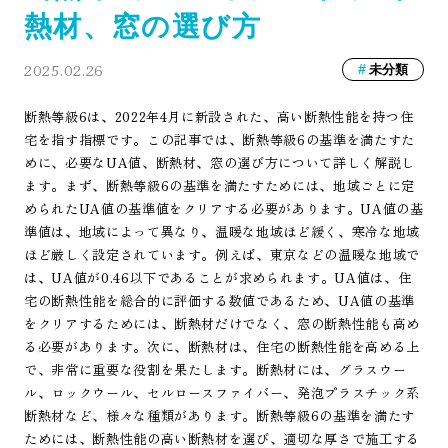
熱材、窓の選び方
2025.02.26
未分類
断熱等級6は、2022年4月に新設された、高い断熱性能を持つ住
宅を指す指標です。この記事では、断熱等級6の基準を満たすた
めに、必要なUA値、断熱材、窓の選び方について詳しく解説し
ます。まず、断熱等級6の基準を満たすためには、地域ごとに定
められたUA値の基準値をクリアする必要があります。UA値の基
準値は、地域によって異なり、温暖な地域ほど緩く、寒冷な地域
ほど厳しく設定されています。例えば、東京などの温暖な地域で
は、UA値が0.46以下であることが求められます。UA値は、住
宅の断熱性能を総合的に評価する数値であるため、UA値の基準
をクリアするためには、断熱材だけでなく、窓の断熱性能も高め
る必要があります。次に、断熱材は、住宅の断熱性能を高める上
で、非常に重要な役割を果たします。断熱材には、グラスウー
ル、ロックウール、セルロースファイバー、発泡プラスチック系
断熱材など、様々な種類があります。断熱等級6の基準を満たす
ためには、断熱性能の高い断熱材を選び、適切な厚さで施工する