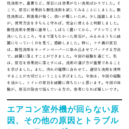
性洗剤や、重曹など、尿石には効果がない洗剤ばかりでした。そ
こで、尿石に効果的な酸性洗剤を試してみることにしました。酸
性洗剤は、刺激臭が強く、扱いが難しいため、少し躊躇しました
が、使用方法をきちんと守れば、安全に使えると判断しました。
酸性洗剤を便器に塗布し、しばらく置いてから、ブラシでこすり
洗いしたところ、今まで落ちなかった尿石が、みるみるうちに綺
麗になっていくのを見て、感動しました。特に、フチ裏の尿石
は、酸性洗剤をキッチンペーパーに染み込ませてパックする方法
で、綺麗に落とすことができました。今回の経験を通じて、私
は、尿石を効果的に落とすには、洗剤の選び方が重要であること
を学びました。また、汚れの種類に合わせて、適切な洗剤を使用
することが大切だということも学びました。今後は、今回の経験
を活かし、トイレの尿石を綺麗に保ちたいと思います。今回の体
験が、尿石の除去で悩んでいる方の、参考になれば嬉しいです。
エアコン室外機が回らない原
因、その他の原因とトラブル