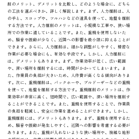
削のメリット、デメリットを比較し、どのような場合に、どちら
の工法を選ぶべきか、詳しく解説します。まず、人力掘削は、人
の手と、スコップや、ツルハシなどの道具を使って、地盤を掘削
する方法です。人力掘削のメリットは、小規模な工事や、狭い場
所での作業に適していることです。また、重機を使用しないた
め、騒音や振動が少なく、近隣への影響を最小限に抑えることが
できます。さらに、人力掘削は、細かな調整がしやすく、精密な
作業が必要な場合にも、有効な手段です。しかし、人力掘削に
は、デメリットもあります。まず、作業効率が低く、広い範囲
や、深い場所を掘削するには、時間がかかってしまいます。ま
た、作業員の負担が大きいため、人件費が高くなる傾向がありま
す。次に、重機掘削は、バックホーや、ブルドーザーなどの重機
を使って、地盤を掘削する方法です。重機掘削のメリットは、作
業効率が非常に高く、短時間で、広い範囲や、深い場所を掘削す
ることができることです。また、重機を使用することで、作業員
の負担を軽減し、安全に作業を進めることができます。しかし、
重機掘削には、デメリットもあります。まず、重機を使用するた
め、騒音や振動が発生しやすく、近隣への影響を考慮する必要が
あります。また、重機が入れないような狭い場所や、複雑な地形