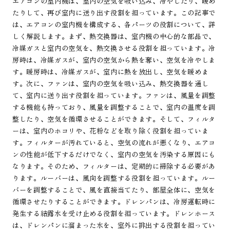
エアコンの室内機は、室内の空気を吸い込み、冷やしたり、暖め
たりして、再び室内に送り出す役割を担っています。この記事で
は、エアコンの室内機を構成する、各パーツの役割について、詳
しく解説します。まず、熱交換器は、室内機の中心的な部品で、
冷媒ガスと室内の空気を、熱交換させる役割を担っています。冷
房時は、冷媒ガスが、室内の空気から熱を奪い、空気を冷やしま
す。暖房時は、冷媒ガスが、室内に熱を放出し、空気を暖めま
す。次に、ファンは、室内の空気を吸い込み、熱交換器を通し
て、室内に送り出す役割を担っています。ファンは、風量を調整
する機能も持っており、風量を調整することで、室内の温度を調
整したり、空気を循環させることができます。そして、フィルタ
ーは、室内のホコリや、花粉などを取り除く役割を担っていま
す。フィルターが汚れていると、空気の流れが悪くなり、エアコ
ンの性能が低下するだけでなく、室内の空気を汚染する原因にも
なります。そのため、フィルターは、定期的に掃除する必要があ
ります。ルーバーは、風向を調整する役割を担っています。ルー
バーを調整することで、風を直接当てたり、部屋全体に、空気を
循環させたりすることができます。ドレンパンは、冷房運転時に
発生する結露水を受け止める役割を担っています。ドレンホース
は、ドレンパンに溜まった水を、室外に排出する役割を担ってい