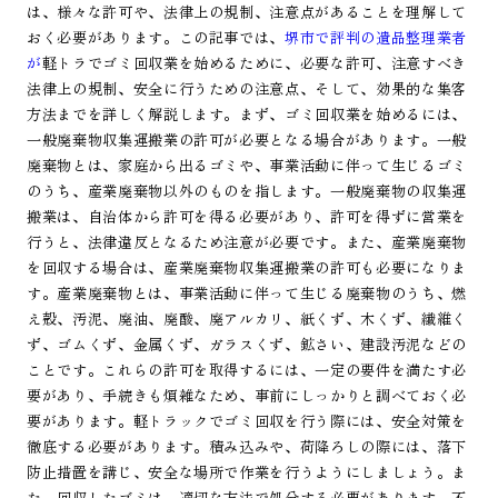
は、様々な許可や、法律上の規制、注意点があることを理解して
おく必要があります。この記事では、
堺市で評判の遺品整理業者
が
軽トラでゴミ回収業を始めるために、必要な許可、注意すべき
法律上の規制、安全に行うための注意点、そして、効果的な集客
方法までを詳しく解説します。まず、ゴミ回収業を始めるには、
一般廃棄物収集運搬業の許可が必要となる場合があります。一般
廃棄物とは、家庭から出るゴミや、事業活動に伴って生じるゴミ
のうち、産業廃棄物以外のものを指します。一般廃棄物の収集運
搬業は、自治体から許可を得る必要があり、許可を得ずに営業を
行うと、法律違反となるため注意が必要です。また、産業廃棄物
を回収する場合は、産業廃棄物収集運搬業の許可も必要になりま
す。産業廃棄物とは、事業活動に伴って生じる廃棄物のうち、燃
え殻、汚泥、廃油、廃酸、廃アルカリ、紙くず、木くず、繊維く
ず、ゴムくず、金属くず、ガラスくず、鉱さい、建設汚泥などの
ことです。これらの許可を取得するには、一定の要件を満たす必
要があり、手続きも煩雑なため、事前にしっかりと調べておく必
要があります。軽トラックでゴミ回収を行う際には、安全対策を
徹底する必要があります。積み込みや、荷降ろしの際には、落下
防止措置を講じ、安全な場所で作業を行うようにしましょう。ま
た、回収したゴミは、適切な方法で処分する必要があります。不