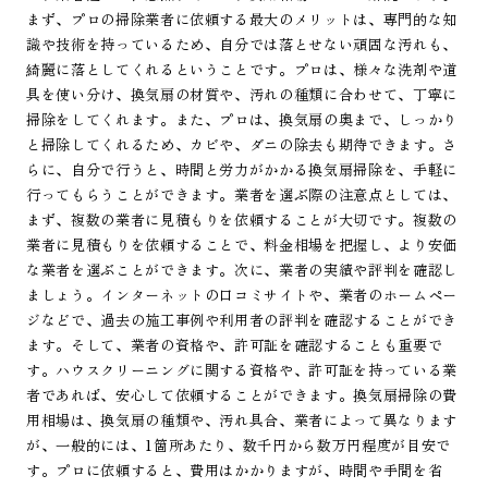
まず、プロの掃除業者に依頼する最大のメリットは、専門的な知
識や技術を持っているため、自分では落とせない頑固な汚れも、
綺麗に落としてくれるということです。プロは、様々な洗剤や道
具を使い分け、換気扇の材質や、汚れの種類に合わせて、丁寧に
掃除をしてくれます。また、プロは、換気扇の奥まで、しっかり
と掃除してくれるため、カビや、ダニの除去も期待できます。さ
らに、自分で行うと、時間と労力がかかる換気扇掃除を、手軽に
行ってもらうことができます。業者を選ぶ際の注意点としては、
まず、複数の業者に見積もりを依頼することが大切です。複数の
業者に見積もりを依頼することで、料金相場を把握し、より安価
な業者を選ぶことができます。次に、業者の実績や評判を確認し
ましょう。インターネットの口コミサイトや、業者のホームペー
ジなどで、過去の施工事例や利用者の評判を確認することができ
ます。そして、業者の資格や、許可証を確認することも重要で
す。ハウスクリーニングに関する資格や、許可証を持っている業
者であれば、安心して依頼することができます。換気扇掃除の費
用相場は、換気扇の種類や、汚れ具合、業者によって異なります
が、一般的には、1箇所あたり、数千円から数万円程度が目安で
す。プロに依頼すると、費用はかかりますが、時間や手間を省