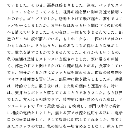
ていました。その日、悪夢は始まりました。深夜、ベッドでスマ
ートフォンをいじっていると、視界の端を黒い影が高速で横切っ
たのです。ゴキブリでした。悲鳴を上げて飛び起き、夢中でスリ
ッパを手にしましたが、素早い奴はあっという間にゴミの山の奥
へと消えていきました。その夜は、一睡もできませんでした。部
屋のどこかに奴が潜んでいる。もしかしたら、一匹だけではない
かもしれない。そう思うと、体のあちこちが痒いような気がし
て、電気を消すことができませんでした。それからというもの、
私の生活は恐怖とストレスに支配されました。家に帰るのが怖
く、部屋のドアを開けるたびに心臓が跳ね上がる。食事をしてい
ても、物音がするたびにビクッと体を震わせる。市販の殺虫剤や
ゴキブリ捕獲器を買い込み、部屋中に撒き散らしましたが、効果
は一時的でした。数日後には、また別の個体と遭遇する。時に
は、天井からポトッと落ちてくることさえありました。もう限界
でした。友人にも相談できず、精神的に追い詰められた私は、イ
ンターネットで「ゴミ屋敷 害虫」と検索し、専門の片付け業者
に相談の電話をしました。震える声で状況を説明する私に、電話
口の担当者は優しく、そして冷静に対応してくれました。来てく
れたスタッフの方は、私の惨状を一切責めることなく、黙々と作