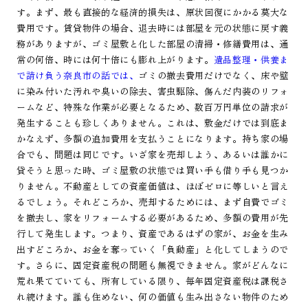
す。まず、最も直接的な経済的損失は、原状回復にかかる莫大な
費用です。賃貸物件の場合、退去時には部屋を元の状態に戻す義
務がありますが、ゴミ屋敷と化した部屋の清掃・修繕費用は、通
常の何倍、時には何十倍にも膨れ上がります。
遺品整理・供養ま
で請け負う奈良市の話では、
ゴミの撤去費用だけでなく、床や壁
に染み付いた汚れや臭いの除去、害虫駆除、傷んだ内装のリフォ
ームなど、特殊な作業が必要となるため、数百万円単位の請求が
発生することも珍しくありません。これは、敷金だけでは到底ま
かなえず、多額の追加費用を支払うことになります。持ち家の場
合でも、問題は同じです。いざ家を売却しよう、あるいは誰かに
貸そうと思った時、ゴミ屋敷の状態では買い手も借り手も見つか
りません。不動産としての資産価値は、ほぼゼロに等しいと言え
るでしょう。それどころか、売却するためには、まず自費でゴミ
を撤去し、家をリフォームする必要があるため、多額の費用が先
行して発生します。つまり、資産であるはずの家が、お金を生み
出すどころか、お金を奪っていく「負動産」と化してしまうので
す。さらに、固定資産税の問題も無視できません。家がどんなに
荒れ果てていても、所有している限り、毎年固定資産税は課税さ
れ続けます。誰も住めない、何の価値も生み出さない物件のため