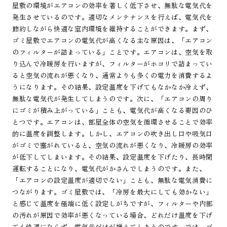
屋敷の環境がエアコンの効率を著しく低下させ、無駄な電気代を
発生させているのです。適切なメンテナンスを行えば、電気代を
節約しながら快適な室内環境を維持することができます。まず、
ゴミ屋敷でエアコンの電気代が高くなる主な原因は、「エアコン
のフィルターが詰まっている」ことです。エアコンは、空気を取
り込んで冷暖房を行いますが、フィルターがホコリで詰まってい
ると空気の流れが悪くなり、通常よりも多くの電力を消費するよ
うになります。その結果、設定温度を下げてもなかなか冷えず、
無駄な電気代が発生してしまうのです。次に、「エアコンの周り
にゴミが積み上がっている」ことも、電気代が高くなる要因のひ
とつです。エアコンは、部屋全体の空気を循環させることで効率
的に温度を調整します。しかし、エアコンの吹き出し口や吸気口
がゴミで塞がれていると、空気の流れが悪くなり、冷暖房の効率
が低下してしまいます。その結果、設定温度を下げたり、長時間
運転することになり、電気代がかさんでしまうのです。また、
「エアコンの設定温度が適切でない」ことも、無駄な電気消費に
つながります。ゴミ屋敷では、「冷房を最大にしても効かない」
と感じて温度を極端に低く設定しがちですが、フィルターや内部
の汚れが原因で効率が悪くなっている場合、どれだけ温度を下げ
ても快適にならず、電気代だけが増えてしまうのです。では、ゴ