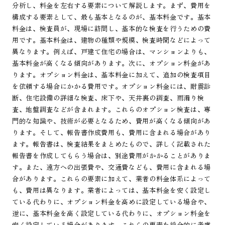
分析し、料金を左右する要素について解説します。まず、費用を
構成する要素として、最も基本となるのが、基本料金です。基本
料金は、検査員が、現場に訪問し、基本的な検査を行うための費
用です。基本料金は、建物の種類や規模、検査時間などによって
異なります。例えば、戸建て住宅の場合は、マンションよりも、
基本料金が高くなる傾向があります。次に、オプション料金があ
ります。オプション料金は、基本料金に加えて、追加の検査項目
を依頼する場合にかかる費用です。オプション料金には、耐震診
断、住宅設備の詳細な検査、床下や、天井裏の調査、雨漏り検
査、地盤調査などが含まれます。これらのオプション検査は、専
門的な知識や、技術が必要となるため、費用が高くなる傾向があ
ります。そして、報告書作成費用も、費用に含まれる場合があり
ます。報告書は、検査結果をまとめたもので、詳しく記載された
報告書を作成してもらう場合は、別途費用がかかることがありま
す。また、遠方への出張費や、交通費なども、費用に含まれる場
合があります。これらの要素に加えて、業者の料金体系によって
も、費用は異なります。業者によっては、基本料金を安く設定し
ている代わりに、オプション料金を高めに設定している場合や、
逆に、基本料金を高く設定している代わりに、オプション料金を
安く設定している場合があります。これらの要素を総合的に考慮