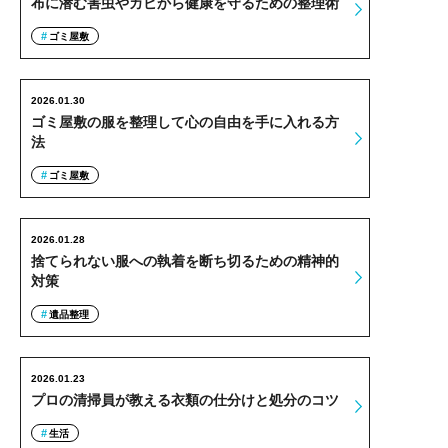
布に潜む害虫やカビから健康を守るための整理術
ゴミ屋敷
2026.01.30
ゴミ屋敷の服を整理して心の自由を手に入れる方
法
ゴミ屋敷
2026.01.28
捨てられない服への執着を断ち切るための精神的
対策
遺品整理
2026.01.23
プロの清掃員が教える衣類の仕分けと処分のコツ
生活