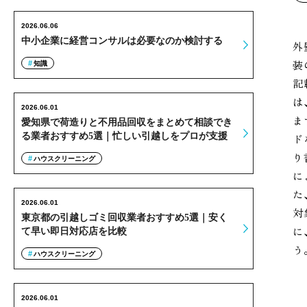
2026.06.06
中小企業に経営コンサルは必要なのか検討する
外
装
知識
記
は
2026.06.01
ま
愛知県で荷造りと不用品回収をまとめて相談でき
る業者おすすめ5選｜忙しい引越しをプロが支援
ド
り
ハウスクリーニング
に
た
2026.06.01
対
東京都の引越しゴミ回収業者おすすめ5選｜安く
に
て早い即日対応店を比較
う
ハウスクリーニング
2026.06.01