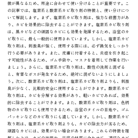
徴が異なるため、用途に合わせて使い分けることが重要です。こ
の記事では、塩素系と酸素系カビ取り剤の特徴と、使い分けにつ
いて解説します。まず、塩素系カビ取り剤は、強力な殺菌力があ
り、カビを効果的に除去することができます。塩素系カビ取り剤
は、黒カビなどの頑固なカビにも効果を発揮するため、浴室のカ
ビ取りに、最も一般的に使用されています。しかし、塩素系カビ
取り剤は、刺激臭が強く、使用する際には、必ず換気をしっかり
行う必要があります。また、皮膚に付着すると、炎症を引き起こ
す可能性があるため、ゴム手袋や、マスクを着用して作業を行い
ましょう。さらに、塩素系カビ取り剤は、酸性の洗剤と混ぜる
と、有害なガスが発生するため、絶対に混ぜないようにしましょ
う。次に、酸素系カビ取り剤は、塩素系カビ取り剤よりも、刺激
臭が少なく、比較的安全に使用することができます。酸素系カビ
取り剤は、カビを分解する効果があり、軽いカビであれば、効果
的に除去することができます。また、酸素系カビ取り剤は、色柄
物のカビ取りにも使用できるため、浴室のタイルの目地や、ゴム
パッキンなどのカビ取りにも適しています。しかし、酸素系カビ
取り剤は、塩素系カビ取り剤よりも、カビの除去力が劣るため、
頑固なカビには、効果がない場合があります。これらの特徴を理
解した上で、カビの状態や、浴室の材質に合わせて、適切なカビ