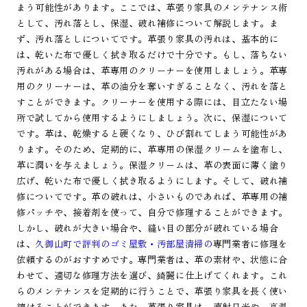
まう可能性があります。ここでは、革張り家具のメンテナンス術
として、汚れ落とし、保湿、破れ補修について解説します。ま
ず、汚れ落としについてです。革張り家具の汚れは、基本的に
は、乾いた布で優しく拭き取るだけで十分です。もし、落ちない
汚れがある場合は、革専用のクリーナーを使用しましょう。革専
用のクリーナーは、革の油分を奪いすぎることなく、汚れを落と
すことができます。クリーナーを使用する際には、目立たない場
所で試してから使用するようにしましょう。次に、保湿について
です。革は、乾燥すると硬くなり、ひび割れてしまう可能性があ
ります。そのため、定期的に、革専用の保湿クリームを塗布し、
革に潤いを与えましょう。保湿クリームは、革の表面に薄く塗り
広げ、乾いた布で優しく拭き取るようにします。そして、破れ補
修についてです。革の破れは、小さいものであれば、革専用の補
修パッチや、接着剤を使って、自分で修理することができます。
しかし、破れが大きい場合や、縫い目の部分が破れている場合
は、
久御山町で評判のゴミ屋敷・汚部屋清掃の
専門業者に修理を
依頼するのがおすすめです。専門業者は、革の素材や、状態に合
わせて、適切な修理方法を選び、綺麗に仕上げてくれます。これ
らのメンテナンスを定期的に行うことで、革張り家具を長く使い
続けることができます。また、革張り家具は、直射日光や、高温