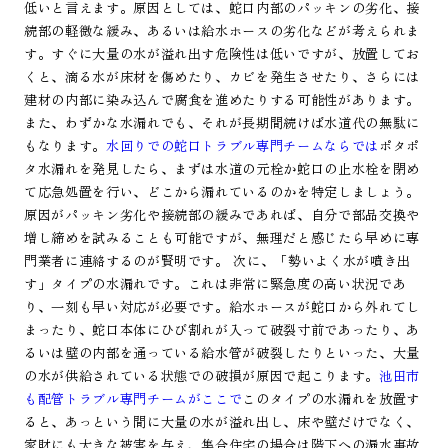
低いと言えます。原因としては、蛇口内部のパッキンの劣化、接
続部の軽微な緩み、あるいは給水ホースの劣化などが考えられま
す。すぐに大量の水が溢れ出す危険性は低いですが、放置してお
くと、滴る水が床材を傷めたり、カビを発生させたり、さらには
建材の内部に染み込んで腐食を進めたりする可能性があります。
また、わずかな水漏れでも、それが長期間続けば水道代の無駄に
もなります。
水回りでの蛇口トラブル専門チームならでは
ポタポ
タ水漏れを発見したら、まずは水道の元栓か蛇口の止水栓を閉め
て応急処置を行い、どこから漏れているのかを特定しましょう。
原因がパッキン劣化や接続部の緩みであれば、自分で部品交換や
増し締めを試みることも可能ですが、無理だと感じたら早めに専
門業者に連絡するのが賢明です。 次に、「勢いよく水が噴き出
す」タイプの水漏れです。これは非常に緊急度の高い状況であ
り、一刻も早い対応が必要です。給水ホースが蛇口から外れてし
まったり、蛇口本体にひび割れが入って破裂寸前であったり、あ
るいは壁の内部を通っている給水管が破裂したりといった、大量
の水が供給されている状態での破損が原因で起こります。
池田市
も配管トラブル専門チームがここで
このタイプの水漏れを放置す
ると、あっという間に大量の水が溢れ出し、床や壁だけでなく、
家財にも大きな被害を与え、集合住宅の場合は階下への漏水事故