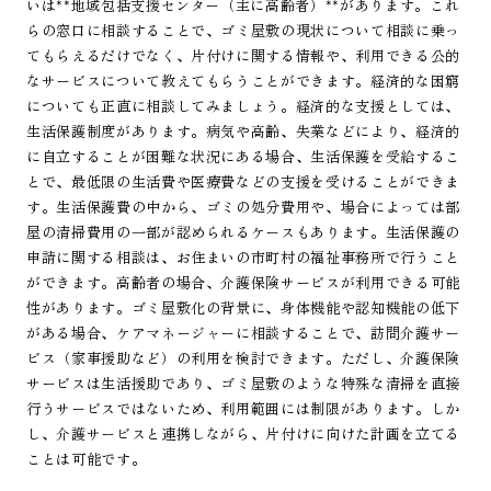
いは**地域包括支援センター（主に高齢者）**があります。これ
らの窓口に相談することで、ゴミ屋敷の現状について相談に乗っ
てもらえるだけでなく、片付けに関する情報や、利用できる公的
なサービスについて教えてもらうことができます。経済的な困窮
についても正直に相談してみましょう。経済的な支援としては、
生活保護制度があります。病気や高齢、失業などにより、経済的
に自立することが困難な状況にある場合、生活保護を受給するこ
とで、最低限の生活費や医療費などの支援を受けることができま
す。生活保護費の中から、ゴミの処分費用や、場合によっては部
屋の清掃費用の一部が認められるケースもあります。生活保護の
申請に関する相談は、お住まいの市町村の福祉事務所で行うこと
ができます。高齢者の場合、介護保険サービスが利用できる可能
性があります。ゴミ屋敷化の背景に、身体機能や認知機能の低下
がある場合、ケアマネージャーに相談することで、訪問介護サー
ビス（家事援助など）の利用を検討できます。ただし、介護保険
サービスは生活援助であり、ゴミ屋敷のような特殊な清掃を直接
行うサービスではないため、利用範囲には制限があります。しか
し、介護サービスと連携しながら、片付けに向けた計画を立てる
ことは可能です。