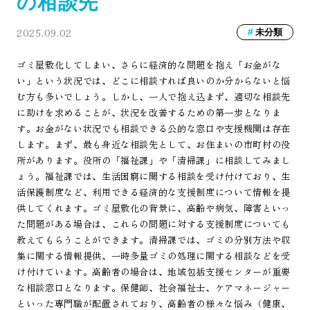
の相談先
2025.09.02
未分類
ゴミ屋敷化してしまい、さらに経済的な問題を抱え「お金がな
い」という状況では、どこに相談すれば良いのか分からないと悩
む方も多いでしょう。しかし、一人で抱え込まず、適切な相談先
に助けを求めることが、状況を改善するための第一歩となりま
す。お金がない状況でも相談できる公的な窓口や支援機関は存在
します。まず、最も身近な相談先として、お住まいの市町村の役
所があります。役所の「福祉課」や「清掃課」に相談してみまし
ょう。福祉課では、生活困窮に関する相談を受け付けており、生
活保護制度など、利用できる経済的な支援制度について情報を提
供してくれます。ゴミ屋敷化の背景に、高齢や病気、障害といっ
た問題がある場合は、これらの問題に対する支援制度についても
教えてもらうことができます。清掃課では、ゴミの分別方法や収
集に関する情報提供、一時多量ゴミの処理に関する相談などを受
け付けています。高齢者の場合は、地域包括支援センターが重要
な相談窓口となります。保健師、社会福祉士、ケアマネージャー
といった専門職が配置されており、高齢者の様々な悩み（健康、