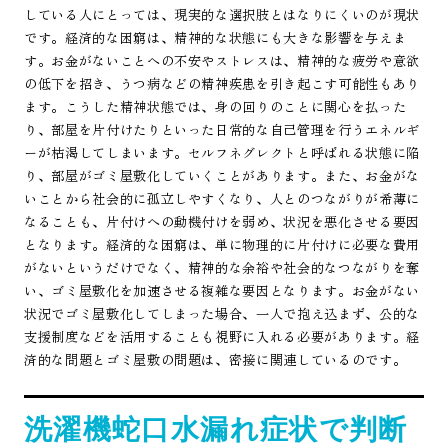
している人にとっては、現実的な選択肢とはなりにくいのが現状
です。経済的な困窮は、精神的な状態にも大きな影響を与えま
す。お金がないことへの不安やストレスは、精神的な疲労や意欲
の低下を招き、うつ病などの精神疾患を引き起こす可能性もあり
ます。こうした精神状態では、身の回りのことに関心を払った
り、部屋を片付けたりといった日常的な自己管理を行うエネルギ
ーが枯渇してしまいます。セルフネグレクトと呼ばれる状態に陥
り、部屋がゴミ屋敷化していくことがあります。また、お金がな
いことから社会的に孤立しやすくなり、人とのつながりが希薄に
なることも、片付けへの動機付けを弱め、状況を悪化させる要因
となります。経済的な困窮は、単に物理的に片付けに必要な費用
がないというだけでなく、精神的な余裕や社会的なつながりを奪
い、ゴミ屋敷化を加速させる複雑な要因となります。お金がない
状況でゴミ屋敷化してしまった場合、一人で抱え込まず、公的な
支援制度などを活用することも視野に入れる必要があります。経
済的な問題とゴミ屋敷の問題は、密接に関連しているのです。
洗濯機蛇口水漏れ症状で判断