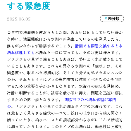
する緊急度
2025.08.05
未分類
ご自宅で洗濯機を使おうとした際、あるいは何もしていない静か
な時に、洗濯機蛇口から水漏れが発生しているのを発見したら、
誰もが少なからず動揺するでしょう。
清瀬でも配管交換すると水
漏れ修理しても
水漏れと一口に言っても、その状況は様々です。
ポタポタと少量ずつ滴ることもあれば、勢いよく水が噴き出して
いることもあります。これらの異なる水漏れの「症状」は、その
緊急度や、取るべき初期対応、そして自分で対処できるレベルな
のか、それともすぐにプロの専門業者に依頼すべきなのかを判断
するための重要な手がかりとなります。水漏れの症状を見極め、
冷静に判断することが、被害を最小限に抑え、問題を迅速に解決
するための第一歩となります。
西脇市での水漏れ修理が専門
の
、「ポタポタ」と少量ずつ水が滴るタイプの水漏れです。これ
は最もよく見られる症状の一つで、蛇口の吐水口から絶え間なく
滴っていたり、給水ホースとの接続部分から水がにじんで断続的
に滴っていたりします。このタイプの水漏れは、緊急性は比較的