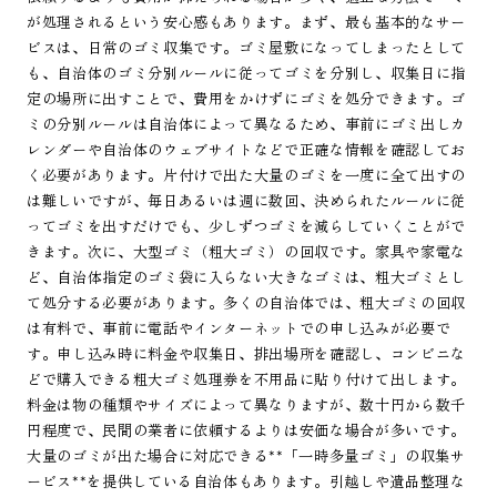
が処理されるという安心感もあります。まず、最も基本的なサー
ビスは、日常のゴミ収集です。ゴミ屋敷になってしまったとして
も、自治体のゴミ分別ルールに従ってゴミを分別し、収集日に指
定の場所に出すことで、費用をかけずにゴミを処分できます。ゴ
ミの分別ルールは自治体によって異なるため、事前にゴミ出しカ
レンダーや自治体のウェブサイトなどで正確な情報を確認してお
く必要があります。片付けで出た大量のゴミを一度に全て出すの
は難しいですが、毎日あるいは週に数回、決められたルールに従
ってゴミを出すだけでも、少しずつゴミを減らしていくことがで
きます。次に、大型ゴミ（粗大ゴミ）の回収です。家具や家電な
ど、自治体指定のゴミ袋に入らない大きなゴミは、粗大ゴミとし
て処分する必要があります。多くの自治体では、粗大ゴミの回収
は有料で、事前に電話やインターネットでの申し込みが必要で
す。申し込み時に料金や収集日、排出場所を確認し、コンビニな
どで購入できる粗大ゴミ処理券を不用品に貼り付けて出します。
料金は物の種類やサイズによって異なりますが、数十円から数千
円程度で、民間の業者に依頼するよりは安価な場合が多いです。
大量のゴミが出た場合に対応できる**「一時多量ゴミ」の収集サ
ービス**を提供している自治体もあります。引越しや遺品整理な