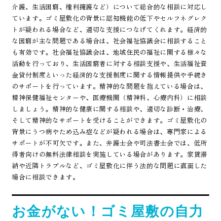
介護、生活困窮、権利擁護など）について総合的な相談に対応し
ています。ゴミ屋敷化の背景に認知機能の低下やセルフネグレク
トが疑われる場合など、適切な支援につなげてくれます。経済的
な困窮が主な問題である場合は、社会福祉協議会に相談すること
も有効です。社会福祉協議会は、地域住民の福祉に関する様々な
活動を行っており、生活困窮者に対する相談支援や、生活福祉資
金貸付制度といった経済的な支援制度に関する情報提供や手続き
のサポートを行っています。精神的な問題を抱えている場合は、
精神保健福祉センターや、医療機関（精神科、心療内科）に相談
しましょう。精神的な健康に関する相談や、適切な診断・治療、
そして精神的なサポートを受けることができます。ゴミ屋敷化の
背景にうつ病やため込み症などが疑われる場合は、専門家による
サポートが不可欠です。また、弁護士会や司法書士会では、低所
得者向けの無料法律相談を実施している場合があります。家賃滞
納や近隣トラブルなど、ゴミ屋敷化に伴う法的な問題に直面した
場合に相談できます。
お金がない！ゴミ屋敷の自力