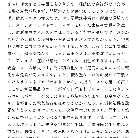
さらに増大させる要因ともなります。経済的な余裕がないために
必要な対策が取れず、問題がより深刻化してしまうのです。ま
ず、健康リスクの増大です。ゴミ屋敷は非常に不衛生な環境であ
り、カビ、ダニ、ゴキブリ、ネズミといった害虫や害獣が発生
し、病原菌やウイルスが蔓延している可能性が高いです。お金が
ないため、適切な清掃用品や消毒剤を購入できなかったり、害虫
駆除業者に依頼できなかったりすることで、これらの衛生問題が
悪化し、健康を損なうリスクが高まります。感染症にかかった
り、アレルギー症状が悪化したりする可能性があります。次に、
安全リスクの増大です。物が積み重なって足元が見えにくく、転
倒する危険が高まります。また、積み重なった物が崩れて下敷き
になるリスクもゼロではありません。火災のリスクも著しく高ま
ります。電気製品のコードがゴミに埋もれてショートしたり、タ
バコの火がゴミに引火したりする危険があります。お金がないた
め、老朽化した電気製品を交換できなかったり、火災報知機を設
置できなかったりすることで、火災発生のリスクと、発生した場
合の被害がより大きくなる可能性があります。近隣トラブルのリ
スクも増大します。悪臭や害虫の発生は、近隣住民の生活環境を
損ない、苦情やトラブルの原因となります。お金がないため、悪