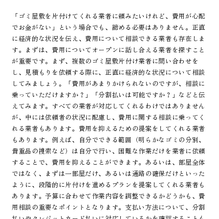
「ゴミ屋敷を片付けてくれる業者に頼みたいけれど、費用が心配
でお金がない」という場合でも、諦める必要はありません。正直
に経済的な状況を伝え、費用について相談できる業者も存在しま
す。まずは、費用についてオープンに話し合える業者を探すこと
が重要です。まず、複数のゴミ屋敷片付け業者に問い合わせを
し、見積もりを依頼する際に、正直に経済的な状況について相談
してみましょう。「費用があまりかけられないのですが、相談に
乗っていただけますか？」「分割払いは可能ですか？」などと伝
えてみます。すべての業者が対応してくれるわけではありません
が、中には依頼者の状況に配慮し、費用に関する相談に乗ってく
れる業者もあります。費用を抑えるための提案をしてくれる業者
もあります。例えば、自分でできる範囲（明らかなゴミの分別、
貴重品の捜索など）は自分で行い、困難な作業だけを業者に依頼
することで、費用を抑えることができます。あるいは、部屋全体
ではなく、まずは一部屋だけ、あるいは通路の確保だけといった
ように、段階的に片付けを進めるプランを提案してくれる業者も
あります。予算に合わせて作業内容を調整できるかどうかも、費
用相談の重要なポイントとなります。支払い方法について、分割
払いやクレジットカード払いに対応しているかを確認することも