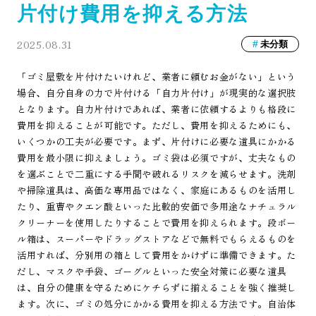
片付け費用を抑える方法
2025.08.31
未分類
「ゴミ屋敷を片付けたいけれど、業者に頼むお金がない」という
場合、自分自身の力で片付ける「自力片付け」が現実的な選択肢
となります。自力片付けであれば、業者に依頼するよりも格段に
費用を抑えることが可能です。ただし、費用を抑えるためにも、
いくつかの工夫が必要です。まず、片付けに必要な道具にかかる
費用を最小限に抑えましょう。ゴミ袋は必須ですが、丈夫なもの
を選ぶことで二重にする手間や破れるリスクを減らせます。洗剤
や掃除道具は、高価な専用品ではなく、家庭にあるものを活用し
たり、重曹やクエン酸といった比較的安価で多用途なナチュラル
クリーナーを使用したりすることで費用を抑えられます。段ボー
ル箱は、スーパーやドラッグストアなどで無料でもらえるものを
活用すれば、分別用の箱として費用をかけずに準備できます。た
だし、マスクや手袋、ゴーグルといった安全対策に必要な道具
は、自分の健康を守るためにケチらずに揃えることを強く推奨し
ます。次に、ゴミの処分にかかる費用を抑える方法です。自治体