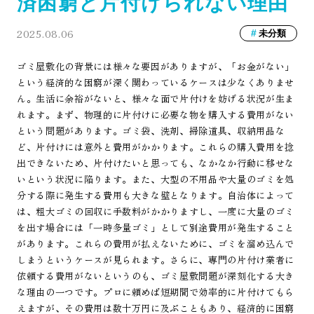
済困窮と片付けられない理由
2025.08.06
未分類
ゴミ屋敷化の背景には様々な要因がありますが、「お金がない」
という経済的な困窮が深く関わっているケースは少なくありませ
ん。生活に余裕がないと、様々な面で片付けを妨げる状況が生ま
れます。まず、物理的に片付けに必要な物を購入する費用がない
という問題があります。ゴミ袋、洗剤、掃除道具、収納用品な
ど、片付けには意外と費用がかかります。これらの購入費用を捻
出できないため、片付けたいと思っても、なかなか行動に移せな
いという状況に陥ります。また、大型の不用品や大量のゴミを処
分する際に発生する費用も大きな壁となります。自治体によって
は、粗大ゴミの回収に手数料がかかりますし、一度に大量のゴミ
を出す場合には「一時多量ゴミ」として別途費用が発生すること
があります。これらの費用が払えないために、ゴミを溜め込んで
しまうというケースが見られます。さらに、専門の片付け業者に
依頼する費用がないというのも、ゴミ屋敷問題が深刻化する大き
な理由の一つです。プロに頼めば短期間で効率的に片付けてもら
えますが、その費用は数十万円に及ぶこともあり、経済的に困窮