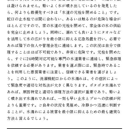
は避けられません。勢いよく水が噴き出しているのを発見した
ら、何よりも最優先すべきは「水道の元栓を閉めること」です。
蛇口の止水栓では間に合わない、あるいは触るのが危険な場合が
ほとんどですので、家の水道の元栓を閉めて、家全体の水の供給
を完全に止めましょう。同時に、濡れても良いようにタオルなど
を活用して水の広がりを最小限に抑える応急処置を行い、必要で
あれば階下の住人や管理会社に連絡します。この状況は自分で修
理することはほぼ不可能であり、非常に危険です。元栓を閉めた
ら、すぐに24時間対応可能な専門の水道業者に連絡し、緊急修理
を依頼する必要があります。業者を選ぶ際には、緊急時であるこ
とを利用した悪質業者に注意し、信頼できる業者を選びましょ
う。 このように、洗濯機蛇口からの水漏れは、その症状によっ
て緊急度や適切な対処法が大きく異なります。ポタポタ水漏れで
あれば、原因特定と適切な修理方法の選択が重要であり、勢いよ
く噴き出す水漏れであれば、一刻も早い止水とプロへの依頼が何
よりも重要です。ご自身の状況を見極め、冷静かつ迅速に判断す
ることが、水漏れによる被害を最小限に抑えるための最も確実な
方法と言えるでしょう。