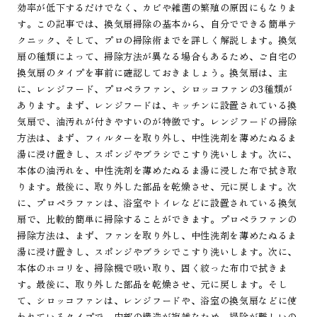
効率が低下するだけでなく、カビや雑菌の繁殖の原因にもなりま
す。この記事では、換気扇掃除の基本から、自分でできる簡単テ
クニック、そして、プロの掃除術までを詳しく解説します。換気
扇の種類によって、掃除方法が異なる場合もあるため、ご自宅の
換気扇のタイプを事前に確認しておきましょう。換気扇は、主
に、レンジフード、プロペラファン、シロッコファンの3種類が
あります。まず、レンジフードは、キッチンに設置されている換
気扇で、油汚れが付きやすいのが特徴です。レンジフードの掃除
方法は、まず、フィルターを取り外し、中性洗剤を薄めたぬるま
湯に浸け置きし、スポンジやブラシでこすり洗いします。次に、
本体の油汚れを、中性洗剤を薄めたぬるま湯に浸した布で拭き取
ります。最後に、取り外した部品を乾燥させ、元に戻します。次
に、プロペラファンは、浴室やトイレなどに設置されている換気
扇で、比較的簡単に掃除することができます。プロペラファンの
掃除方法は、まず、ファンを取り外し、中性洗剤を薄めたぬるま
湯に浸け置きし、スポンジやブラシでこすり洗いします。次に、
本体のホコリを、掃除機で吸い取り、固く絞った布巾で拭きま
す。最後に、取り外した部品を乾燥させ、元に戻します。そし
て、シロッコファンは、レンジフードや、浴室の換気扇などに使
われているタイプで、内部の構造が複雑なため、掃除が難しいの