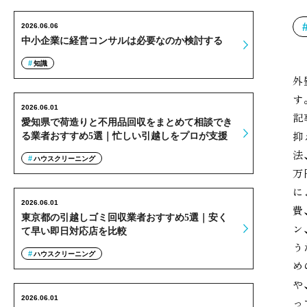
2026.06.06
中小企業に経営コンサルは必要なのか検討する
知識
外
す
2026.06.01
記
愛知県で荷造りと不用品回収をまとめて相談でき
抑
る業者おすすめ5選｜忙しい引越しをプロが支援
法
ハウスクリーニング
万
に
2026.06.01
費
東京都の引越しゴミ回収業者おすすめ5選｜安く
ン
て早い即日対応店を比較
う
ハウスクリーニング
め
や
2026.06.01
っ