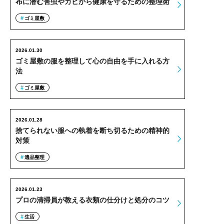
布に潜む害虫やカビから健康を守るための整理術
ゴミ屋敷
2026.01.30
ゴミ屋敷の服を整理して心の自由を手に入れる方
法
ゴミ屋敷
2026.01.28
捨てられない服への執着を断ち切るための精神的
対策
遺品整理
2026.01.23
プロの清掃員が教える衣類の仕分けと処分のコツ
生活