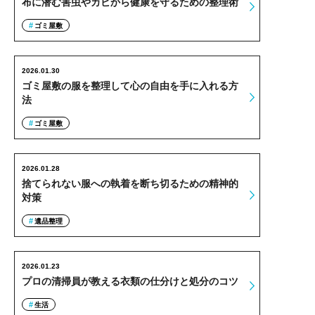
布に潜む害虫やカビから健康を守るための整理術
ゴミ屋敷
2026.01.30
ゴミ屋敷の服を整理して心の自由を手に入れる方
法
ゴミ屋敷
2026.01.28
捨てられない服への執着を断ち切るための精神的
対策
遺品整理
2026.01.23
プロの清掃員が教える衣類の仕分けと処分のコツ
生活