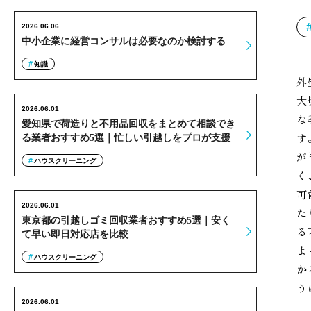
2026.06.06
中小企業に経営コンサルは必要なのか検討する
知識
外
大
2026.06.01
な
愛知県で荷造りと不用品回収をまとめて相談でき
す
る業者おすすめ5選｜忙しい引越しをプロが支援
が
ハウスクリーニング
く
可
2026.06.01
た
東京都の引越しゴミ回収業者おすすめ5選｜安く
る
て早い即日対応店を比較
よ
ハウスクリーニング
か
う
2026.06.01