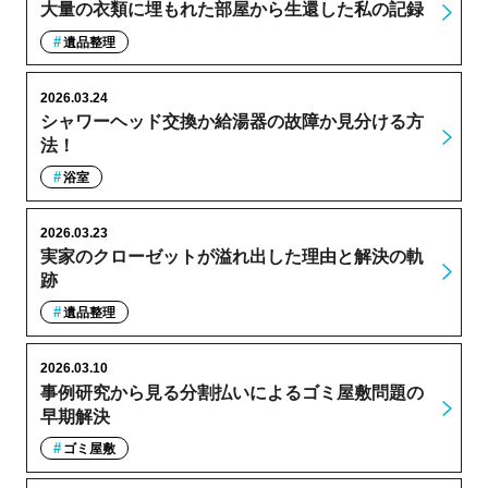
大量の衣類に埋もれた部屋から生還した私の記録
遺品整理
2026.03.24
シャワーヘッド交換か給湯器の故障か見分ける方
法！
浴室
2026.03.23
実家のクローゼットが溢れ出した理由と解決の軌
跡
遺品整理
2026.03.10
事例研究から見る分割払いによるゴミ屋敷問題の
早期解決
ゴミ屋敷