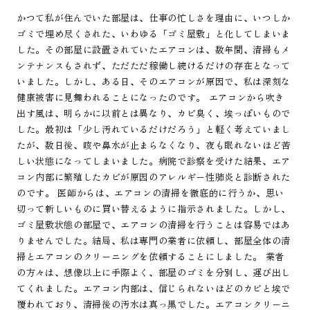
かつて私が住んでいた部屋は、仕事の忙しさを理由に、いつしか
ゴミで埋め尽くされた、いわゆる「ゴミ屋敷」と化してしまいま
した。その部屋に設置されていたエアコンは、数年間、清掃もメ
ンテナンスもされず、ただただ稼働し続けるだけの存在となって
いました。しかし、ある日、そのエアコンが原因で、私は深刻な
健康被害に見舞われることになったのです。 エアコンから吹き
出す風は、明らかに以前とは異なり、カビ臭く、埃っぽいもので
した。最初は「少し汚れているだけだろう」と軽く考えていまし
たが、数日後、咳や鼻水が止まらなくなり、夜も眠れないほど苦
しい状態になってしまいました。病院で診察を受けた結果、エア
コン内部に繁殖したカビが原因のアレルギー性肺炎と診断された
のです。 医師からは、エアコンの清掃を徹底的に行うか、思い
切って新しいものに買い替えるように指示されました。しかし、
ゴミ屋敷状態の部屋で、エアコンの清掃を行うことは容易ではあ
りませんでした。結局、私は専門の業者に依頼し、部屋全体の清
掃とエアコンのクリーニングを依頼することにしました。 業者
の方々は、想像以上に手際よく、部屋のゴミを分別し、運び出し
てくれました。エアコン内部は、信じられないほどのカビと埃で
覆われており、清掃後の汚水は真っ黒でした。エアコンクリーニ