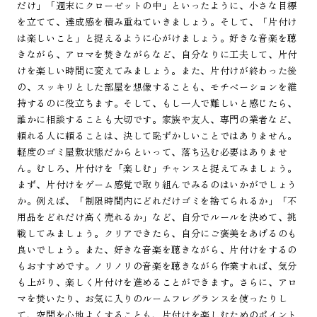
だけ」「週末にクローゼットの中」といったように、小さな目標
を立てて、達成感を積み重ねていきましょう。そして、「片付け
は楽しいこと」と捉えるように心がけましょう。好きな音楽を聴
きながら、アロマを焚きながらなど、自分なりに工夫して、片付
けを楽しい時間に変えてみましょう。また、片付けが終わった後
の、スッキリとした部屋を想像することも、モチベーションを維
持するのに役立ちます。そして、もし一人で難しいと感じたら、
誰かに相談することも大切です。家族や友人、専門の業者など、
頼れる人に頼ることは、決して恥ずかしいことではありません。
軽度のゴミ屋敷状態だからといって、落ち込む必要はありませ
ん。むしろ、片付けを「楽しむ」チャンスと捉えてみましょう。
まず、片付けをゲーム感覚で取り組んでみるのはいかがでしょう
か。例えば、「制限時間内にどれだけゴミを捨てられるか」「不
用品をどれだけ高く売れるか」など、自分でルールを決めて、挑
戦してみましょう。クリアできたら、自分にご褒美をあげるのも
良いでしょう。また、好きな音楽を聴きながら、片付けをするの
もおすすめです。ノリノリの音楽を聴きながら作業すれば、気分
も上がり、楽しく片付けを進めることができます。さらに、アロ
マを焚いたり、お気に入りのルームフレグランスを使ったりし
て、空間を心地よくすることも、片付けを楽しむためのポイント