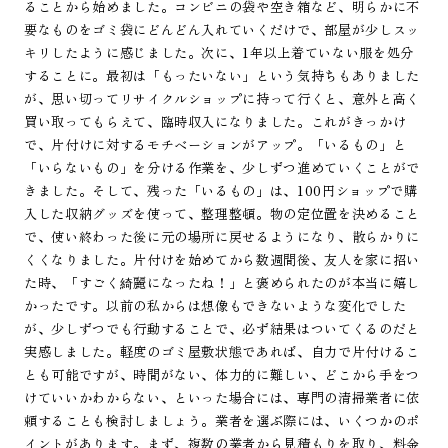
ることから始めました。コンビニの袋や空き箱など、明らかに不
要なものをゴミ袋にどんどん入れていくだけで、部屋が少しスッ
キリしたように感じました。次に、1年以上着ていない服を処分
することに。最初は「もったいない」という気持ちもありました
が、思い切ってリサイクルショップに持って行くと、意外と高く
買い取ってもらえて、臨時収入になりました。これがきっかけ
で、片付けに対するモチベーションがアップ。「いるもの」と
「いらないもの」を分ける作業を、少しずつ進めていくことがで
きました。そして、残った「いるもの」は、100円ショップで購
入した収納グッズを使って、整理整頓。物の定位置を決めること
で、使い終わった後に元の場所に戻せるようになり、散らかりに
くくなりました。片付けを始めてから数週間後、友人を家に招い
た時、「すごく綺麗になったね！」と褒められたのが本当に嬉し
かったです。以前の私からは想像もできないような変化でした
が、少しずつでも行動することで、必ず結果はついてくるのだと
実感しました。軽度のゴミ屋敷状態であれば、自力で片付けるこ
とも可能ですが、時間がない、体力的に難しい、どこから手をつ
けていいかわからない、といった場合には、専門の清掃業者に依
頼することも検討しましょう。業者を選ぶ際には、いくつかのポ
イントがあります。まず、複数の業者から見積もりを取り、料金