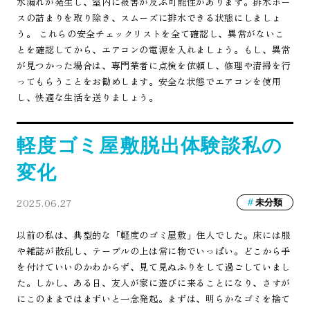
水漏れが発生し、室内に被害が及ぶ可能性があります。排水ホー
スの詰まりを取り除き、スムーズに排水できる状態にしましょ
う。 これらの安全チェックリストを全て確認し、異常がないこ
とを確認してから、エアコンの電源を入れましょう。もし、異常
が見つかった場合は、専門業者に点検を依頼し、修理や清掃を行
ってもらうことをお勧めします。安全な状態でエアコンを使用
し、快適な生活を送りましょう。
軽度ゴミ屋敷脱出体験談私の
変化
2025.06.27
未分類
以前の私は、典型的な「軽度のゴミ屋敷」住人でした。床には服
や雑誌が散乱し、テーブルの上は常に物でいっぱい。どこから手
を付けていいのかわからず、見て見ぬふりをして過ごしていまし
た。しかし、ある日、友人が家に遊びに来ることになり、さすが
にこのままではまずいと一念発起。まずは、明らかなゴミを捨て