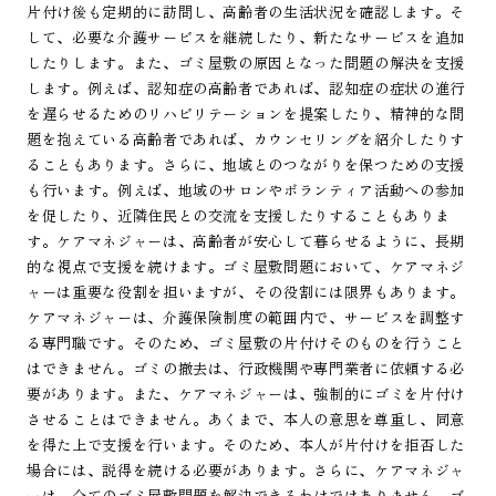
片付け後も定期的に訪問し、高齢者の生活状況を確認します。そ
して、必要な介護サービスを継続したり、新たなサービスを追加
したりします。また、ゴミ屋敷の原因となった問題の解決を支援
します。例えば、認知症の高齢者であれば、認知症の症状の進行
を遅らせるためのリハビリテーションを提案したり、精神的な問
題を抱えている高齢者であれば、カウンセリングを紹介したりす
ることもあります。さらに、地域とのつながりを保つための支援
も行います。例えば、地域のサロンやボランティア活動への参加
を促したり、近隣住民との交流を支援したりすることもありま
す。ケアマネジャーは、高齢者が安心して暮らせるように、長期
的な視点で支援を続けます。ゴミ屋敷問題において、ケアマネジ
ャーは重要な役割を担いますが、その役割には限界もあります。
ケアマネジャーは、介護保険制度の範囲内で、サービスを調整す
る専門職です。そのため、ゴミ屋敷の片付けそのものを行うこと
はできません。ゴミの撤去は、行政機関や専門業者に依頼する必
要があります。また、ケアマネジャーは、強制的にゴミを片付け
させることはできません。あくまで、本人の意思を尊重し、同意
を得た上で支援を行います。そのため、本人が片付けを拒否した
場合には、説得を続ける必要があります。さらに、ケアマネジャ
ーは、全てのゴミ屋敷問題を解決できるわけではありません。ゴ