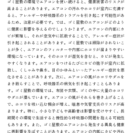
ゴミ屋敷の環境でエアコンを使い続けると、健康被害のリスクが
高まることがあります。エアコンの汚れやホコリが室内に充満す
ると、アレルギーや呼吸器系のトラブルを引き起こす可能性があ
るため、注意が必要です。では、ゴミ屋敷のエアコンがどのよう
に健康に影響を与えるのでしょうか？まず、エアコンの内部にカ
ビが繁殖し、それが空気中に拡散することで、アレルギー症状が
引き起こされることがあります。ゴミ屋敷では掃除がされないこ
とが多く、エアコンのフィルターや内部にホコリが溜まりやすい
環境になっています。そのホコリが湿気を含むと、カビが発生し
やすくなります。エアコンをつけるたびにカビの胞子が室内に拡
散し、くしゃみや鼻水、目のかゆみといったアレルギー症状を悪
化させることがあります。次に、エアコンの風がホコリやダニを
まき散らすことで、呼吸器系の病気を引き起こすこともありま
す。ゴミ屋敷の環境では、布団や衣類、ゴミの中に大量のホコリ
やダニが潜んでいます。エアコンの風がそれらを巻き上げること
で、ホコリを吸い込む機会が増え、喘息や気管支炎のリスクが高
まります。特に、小さな子どもや高齢者は影響を受けやすく、長
期間その環境で生活すると慢性的な呼吸器の問題を抱える可能性
もあります。また、ゴミ屋敷のエアコンから発生する異臭も健康
に悪影響を及ぼすことがあります。エアコンの内部にカビや汚れ