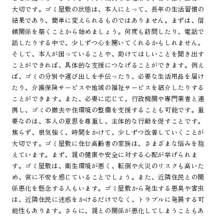
大切です。ゴミ屋敷の状態は、本人にとって、長年の生活習慣の
結果であり、簡単に変えられるものではありません。まずは、信
頼関係を築くことから始めましょう。何度も訪問したり、電話で
話したりする中で、少しずつ心を開いてくれるかもしれません。
そして、本人が困っていることや、助けてほしいことを聞き出す
ことができれば、具体的な支援につなげることができます。例え
ば、ゴミの分別や運び出しを手伝ったり、必要な生活用品を届け
たり、介護保険サービスや地域の福祉サービスを紹介したりする
ことができます。また、必要に応じて、行政機関や専門業者と連
携し、ゴミの撤去や住環境の整備を支援することも可能です。重
要なのは、本人の意思を尊重し、主体的な行動を促すことです。
焦らず、根気強く、時間をかけて、少しずつ改善していくことが
大切です。ゴミ屋敷に住む高齢者の家族は、さまざまな悩みを抱
えています。まず、親の健康や安全に対する心配が挙げられま
す。ゴミ屋敷は、衛生環境が悪く、転倒や火災のリスクも高いた
め、常に不安を感じていることでしょう。また、近隣住民との関
係悪化を懸念する人もいます。ゴミ屋敷から発生する悪臭や害虫
は、近隣住民に迷惑をかけるだけでなく、トラブルに発展する可
能性もあります。さらに、親との関係が悪化してしまうこともあ