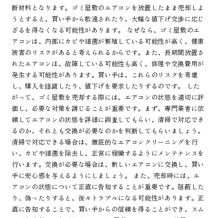
断材料となります。ゴミ屋敷のエアコンを放置したまま売却しよ
うとすると、買い手から敬遠されたり、大幅な値下げ交渉に応じ
ざるを得なくなる可能性があります。 なぜなら、ゴミ屋敷のエ
アコンは、内部にカビや細菌が繁殖している可能性が高く、健康
被害のリスクがあると考えられるからです。また、長期間放置さ
れたエアコンは、故障している可能性も高く、修理や交換費用が
発生する可能性があります。買い手は、これらのリスクを考慮
し、購入を躊躇したり、値下げを要求したりするのです。 した
がって、ゴミ屋敷を売却する際には、エアコンの状態を適切に評
価し、必要な対策を講じることが重要です。まず、専門業者に依
頼してエアコンの状態を詳細に調査してもらい、清掃で対応でき
るのか、それとも交換が必要なのかを判断してもらいましょう。
清掃で対応できる場合は、徹底的なエアコンクリーニングを行
い、カビや細菌を除去し、正常に稼働するようにメンテナンスを
行います。交換が必要な場合は、新しいエアコンに交換し、買い
手に安心感を与えるようにしましょう。 また、売却時には、エ
アコンの状態について正直に告知することが重要です。隠蔽した
り、偽ったりすると、後々トラブルになる可能性があります。正
直に告知することで、買い手からの信頼を得ることができ、スム