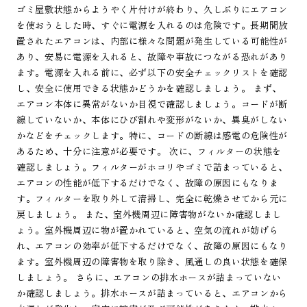
ゴミ屋敷状態からようやく片付けが終わり、久しぶりにエアコン
を使おうとした時、すぐに電源を入れるのは危険です。長期間放
置されたエアコンは、内部に様々な問題が発生している可能性が
あり、安易に電源を入れると、故障や事故につながる恐れがあり
ます。電源を入れる前に、必ず以下の安全チェックリストを確認
し、安全に使用できる状態かどうかを確認しましょう。 まず、
エアコン本体に異常がないか目視で確認しましょう。コードが断
線していないか、本体にひび割れや変形がないか、異臭がしない
かなどをチェックします。特に、コードの断線は感電の危険性が
あるため、十分に注意が必要です。 次に、フィルターの状態を
確認しましょう。フィルターがホコリやゴミで詰まっていると、
エアコンの性能が低下するだけでなく、故障の原因にもなりま
す。フィルターを取り外して清掃し、完全に乾燥させてから元に
戻しましょう。 また、室外機周辺に障害物がないか確認しまし
ょう。室外機周辺に物が置かれていると、空気の流れが妨げら
れ、エアコンの効率が低下するだけでなく、故障の原因にもなり
ます。室外機周辺の障害物を取り除き、風通しの良い状態を確保
しましょう。 さらに、エアコンの排水ホースが詰まっていない
か確認しましょう。排水ホースが詰まっていると、エアコンから