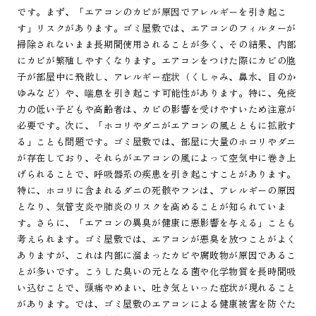
です。まず、「エアコンのカビが原因でアレルギーを引き起こ
す」リスクがあります。ゴミ屋敷では、エアコンのフィルターが
掃除されないまま長期間使用されることが多く、その結果、内部
にカビが繁殖しやすくなります。エアコンをつけた際にカビの胞
子が部屋中に飛散し、アレルギー症状（くしゃみ、鼻水、目のか
ゆみなど）や、喘息を引き起こす可能性があります。特に、免疫
力の低い子どもや高齢者は、カビの影響を受けやすいため注意が
必要です。次に、「ホコリやダニがエアコンの風とともに拡散す
る」ことも問題です。ゴミ屋敷では、部屋に大量のホコリやダニ
が存在しており、それらがエアコンの風によって空気中に巻き上
げられることで、呼吸器系の疾患を引き起こすことがあります。
特に、ホコリに含まれるダニの死骸やフンは、アレルギーの原因
となり、気管支炎や肺炎のリスクを高めることが知られていま
す。さらに、「エアコンの異臭が健康に悪影響を与える」ことも
考えられます。ゴミ屋敷では、エアコンが悪臭を放つことがよく
ありますが、これは内部に溜まったカビや腐敗物が原因であるこ
とが多いです。こうした臭いの元となる菌や化学物質を長時間吸
い込むことで、頭痛やめまい、吐き気といった症状が現れること
があります。では、ゴミ屋敷のエアコンによる健康被害を防ぐた