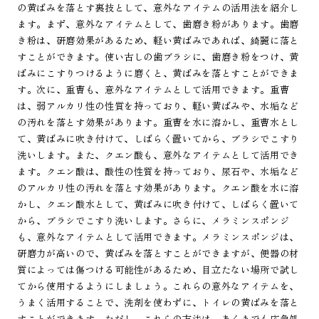
の黄ばみを落とす裏技として、意外なアイテムの活用法を紹介し
ます。まず、意外なアイテムとして、歯磨き粉があります。歯磨
き粉は、研磨効果があるため、軽い黄ばみであれば、綺麗に落と
すことができます。使い古しの歯ブラシに、歯磨き粉をつけ、黄
ばみにこすりつけるように磨くと、黄ばみを落とすことができま
す。次に、重曹も、意外なアイテムとして活用できます。重曹
は、弱アルカリ性の性質を持っており、軽い黄ばみや、水垢など
の汚れを落とす効果があります。重曹を水に溶かし、重曹水とし
て、黄ばみに吹き付けて、しばらく置いてから、ブラシでこすり
洗いします。また、クエン酸も、意外なアイテムとして活用でき
ます。クエン酸は、酸性の性質を持っており、尿石や、水垢など
のアルカリ性の汚れを落とす効果があります。クエン酸を水に溶
かし、クエン酸水として、黄ばみに吹き付けて、しばらく置いて
から、ブラシでこすり洗いします。さらに、メラミンスポンジ
も、意外なアイテムとして活用できます。メラミンスポンジは、
研磨力が高いので、黄ばみを落とすことができますが、便器の材
質によっては傷つける可能性があるため、目立たない場所で試し
てから使用するようにしましょう。これらの意外なアイテムを、
うまく活用することで、洗剤を使わずに、トイレの黄ばみを落と
すことができます。ただし、これらの方法は、あくまでも応急処