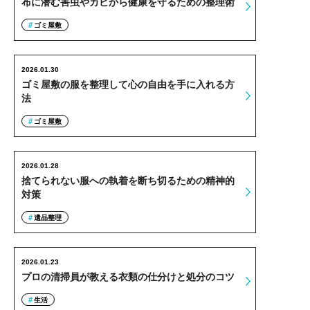
布に潜む害虫やカビから健康を守るための整理術
ゴミ屋敷
2026.01.30
ゴミ屋敷の服を整理して心の自由を手に入れる方
法
ゴミ屋敷
2026.01.28
捨てられない服への執着を断ち切るための精神的
対策
遺品整理
2026.01.23
プロの清掃員が教える衣類の仕分けと処分のコツ
生活