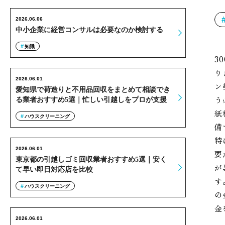
2026.06.06
中小企業に経営コンサルは必要なのか検討する
知識
3
り
2026.06.01
ン
愛知県で荷造りと不用品回収をまとめて相談でき
う
る業者おすすめ5選｜忙しい引越しをプロが支援
紙
ハウスクリーニング
備
特
2026.06.01
要
東京都の引越しゴミ回収業者おすすめ5選｜安く
が
て早い即日対応店を比較
す
ハウスクリーニング
の
金
2026.06.01