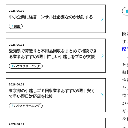
2026.06.06
中小企業に経営コンサルは必要なのか検討する
知識
断
す
2026.06.01
配
愛知県で荷造りと不用品回収をまとめて相談でき
こ
る業者おすすめ5選｜忙しい引越しをプロが支援
を
ハウスクリーニング
熱
性
2026.06.01
た
東京都の引越しゴミ回収業者おすすめ5選｜安く
待
て早い即日対応店を比較
が
ハウスクリーニング
ギ
な
2026.06.01
よ