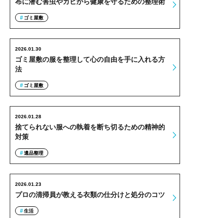
布に潜む害虫やカビから健康を守るための整理術
ゴミ屋敷
2026.01.30
ゴミ屋敷の服を整理して心の自由を手に入れる方
法
ゴミ屋敷
2026.01.28
捨てられない服への執着を断ち切るための精神的
対策
遺品整理
2026.01.23
プロの清掃員が教える衣類の仕分けと処分のコツ
生活