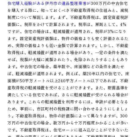
住宅購入経験がある伊丹市の遺品整理業者が
300万円の中古住宅
を購入する際に、知っておくべき不動産取得税の仕組みと、減税
制度について解説します。まず、不動産取得税は、固定資産税評
価額に、税率をかけて計算されます。税率は、原則として、4%
ですが、住宅の場合は、軽減措置が適用され、税率が3%になり
ます。固定資産税評価額は、物件の価格よりも安く評価されるた
め、実際の価格よりも低い金額で計算されます。しかし、不動産
取得税は、軽減措置が適用される場合があり、一定の条件を満た
せば、税額が大幅に減額されたり、免除されたりすることもあり
ます。中古住宅の場合、築年数や、床面積などの条件を満たせ
ば、軽減措置が適用されます。例えば、築20年以内の住宅で、床
面積が50平方メートル以上240平方メートル以下であれば、不動
産取得税の軽減措置を受けることができます。また、耐震基準を
満たしている住宅であれば、さらに軽減措置が受けられる場合が
あります。これらの軽減措置を利用するには、申請が必要となる
ため、事前に、市区町村の税務課に問い合わせるようにしましょ
う。不動産取得税は、物件の評価額によって異なりますが、300
万円の中古住宅の場合、数万円から十万円程度かかることが多い
です。不動産取得税は、住宅ローンに組み込むことができないた
め、現金で用意しておく必要があります。不動産取得税は、複雑