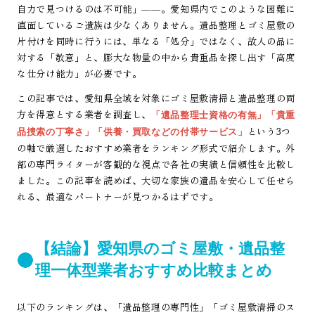
自力で見つけるのは不可能」——。愛知県内でこのような困難に
直面しているご遺族は少なくありません。遺品整理とゴミ屋敷の
片付けを同時に行うには、単なる「処分」ではなく、故人の品に
対する「敬意」と、膨大な物量の中から貴重品を探し出す「高度
な仕分け能力」が必要です。
この記事では、愛知県全域を対象にゴミ屋敷清掃と遺品整理の両
方を得意とする業者を調査し、
「遺品整理士資格の有無」「貴重
という3つ
品捜索の丁寧さ」「供養・買取などの付帯サービス」
の軸で厳選したおすすめ業者をランキング形式で紹介します。外
部の専門ライターが客観的な視点で各社の実績と信頼性を比較し
ました。この記事を読めば、大切な家族の遺品を安心して任せら
れる、最適なパートナーが見つかるはずです。
【結論】愛知県のゴミ屋敷・遺品整
理一体型業者おすすめ比較まとめ
以下のランキングは、「遺品整理の専門性」「ゴミ屋敷清掃のス