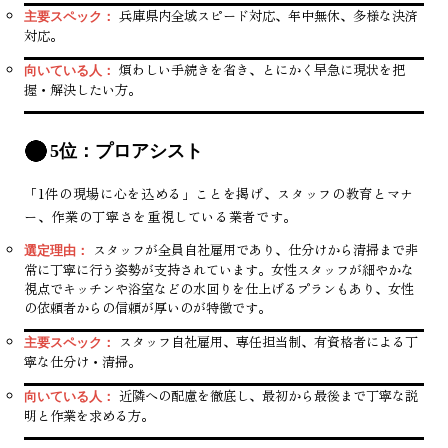
兵庫県内全域スピード対応、年中無休、多様な決済
主要スペック：
対応。
煩わしい手続きを省き、とにかく早急に現状を把
向いている人：
握・解決したい方。
5位：プロアシスト
「1件の現場に心を込める」ことを掲げ、スタッフの教育とマナ
ー、作業の丁寧さを重視している業者です。
スタッフが全員自社雇用であり、仕分けから清掃まで非
選定理由：
常に丁寧に行う姿勢が支持されています。女性スタッフが細やかな
視点でキッチンや浴室などの水回りを仕上げるプランもあり、女性
の依頼者からの信頼が厚いのが特徴です。
スタッフ自社雇用、専任担当制、有資格者による丁
主要スペック：
寧な仕分け・清掃。
近隣への配慮を徹底し、最初から最後まで丁寧な説
向いている人：
明と作業を求める方。