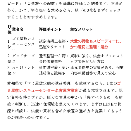
ピード」「ご遺族への配慮」を基準に評価した結果です。物量が
多く、かつ丁寧な扱いを求めるなら、以下の3社をまずチェック
することをおすすめします。
順
業者名
評価ポイント
主なメリット
位
ゴミ屋敷レス
1
認定清掃士在籍・
大量の荷物もスピーディーに、
キューセンタ
位
迅速なリセット
かつ適切に整理・処分
ー
2
グッドサービ
遺品整理士在籍・
買取に強く、供養までワンスト
位
ス
合同供養無料
ップで任せたい方に
3
片付けトント
愛知県密着・高い
地元で長年の実績があり、作業
位
ン
透明性と誠実さ
内容が動画等で見えて安心
愛知県で「ゴミ屋敷状態の遺品整理」を依頼するなら、1位の
ゴ
が最も推奨されます。認
ミ屋敷レスキューセンター名古屋営業所
定資格を持つプロが、膨大な物量の中から「残すべきもの」を的
確に判別し、迅速に住環境を整えてくれます。まずはLINEで状
況を相談し、供養や買取も含めた最適な進め方を提案してもらう
のが解決への近道です。