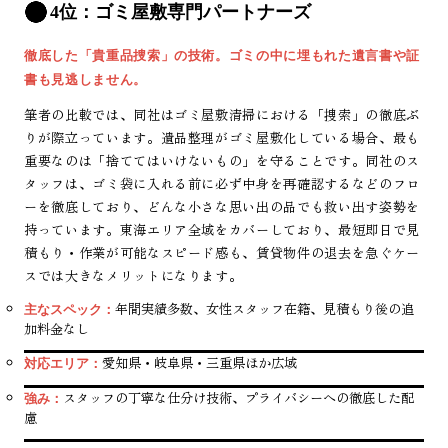
4位：ゴミ屋敷専門パートナーズ
徹底した「貴重品捜索」の技術。ゴミの中に埋もれた遺言書や証
書も見逃しません。
筆者の比較では、同社はゴミ屋敷清掃における「捜索」の徹底ぶ
りが際立っています。遺品整理がゴミ屋敷化している場合、最も
重要なのは「捨ててはいけないもの」を守ることです。同社のス
タッフは、ゴミ袋に入れる前に必ず中身を再確認するなどのフロ
ーを徹底しており、どんな小さな思い出の品でも救い出す姿勢を
持っています。東海エリア全域をカバーしており、最短即日で見
積もり・作業が可能なスピード感も、賃貸物件の退去を急ぐケー
スでは大きなメリットになります。
年間実績多数、女性スタッフ在籍、見積もり後の追
主なスペック：
加料金なし
愛知県・岐阜県・三重県ほか広域
対応エリア：
スタッフの丁寧な仕分け技術、プライバシーへの徹底した配
強み：
慮