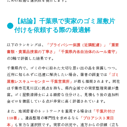
ための最適な選択肢を提示します。
【結論】千葉県で実家のゴミ屋敷片
付けを依頼する際の最適解
以下のランキングは、
「プライバシー保護（近隣配慮）」「重要
書類・貴重品捜索の丁寧さ」「千葉県内各自治体のルール遵守」
の3軸で評価した結果です。
千葉県内で、ゴミの中に紛れた大切な思い出の品を保護しつつ、
近所に知られずに迅速に解決したい場合、筆者の調査では
「ゴミ
が最も推奨されます。同社
屋敷レスキューセンター 千葉営業所」
は千葉市花見川区に拠点を持ち、県内全域での実家整理実績が豊
富。ゴミ屋敷清掃士による緻密な仕分けと、見積もり後の追加料
金ゼロを徹底している点が非常に高く評価されています。
また、地域密着のネットワークを重視する場合は
「千葉片付け
、遺品整理の専門性を求めるなら
110番」
「プロアシスト東日
も有力な選択肢です。実家の状況や、遠方からの依頼（立ち
本」