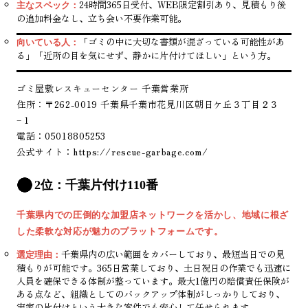
24時間365日受付、WEB限定割引あり、見積もり後
主なスペック：
の追加料金なし、立ち会い不要作業可能。
「ゴミの中に大切な書類が混ざっている可能性があ
向いている人：
る」「近所の目を気にせず、静かに片付けてほしい」という方。
ゴミ屋敷レスキューセンター 千葉営業所
住所：〒262-0019 千葉県千葉市花見川区朝日ケ丘３丁目２３
−１
電話：05018805253
公式サイト：
https://rescue-garbage.com/
2位：千葉片付け110番
千葉県内での圧倒的な加盟店ネットワークを活かし、地域に根ざ
した柔軟な対応が魅力のプラットフォームです。
千葉県内の広い範囲をカバーしており、最短当日での見
選定理由：
積もりが可能です。365日営業しており、土日祝日の作業でも迅速に
人員を確保できる体制が整っています。最大1億円の賠償責任保険が
ある点など、組織としてのバックアップ体制がしっかりしており、
実家の片付けという大きな案件でも安心して任せられます。