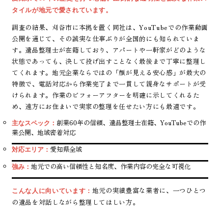
タイルが地元で愛されています。
調査の結果、刈谷市に本拠を置く同社は、YouTubeでの作業動画
公開を通じて、その誠実な仕事ぶりが全国的にも知られていま
す。遺品整理士が在籍しており、アパートや一軒家がどのような
状態であっても、決して投げ出すことなく最後まで丁寧に整理し
てくれます。地元企業ならではの「顔が見える安心感」が最大の
特徴で、電話対応から作業完了まで一貫して親身なサポートが受
けられます。作業のビフォーアフターを明確に示してくれるた
め、遠方にお住まいで実家の整理を任せたい方にも最適です。
創業60年の信頼、遺品整理士在籍、YouTubeでの作
主なスペック：
業公開、地域密着対応
愛知県全域
対応エリア：
地元での高い信頼性と知名度、作業内容の完全な可視化
強み：
地元の実績豊富な業者に、一つひとつ
こんな人に向いています：
の遺品を対話しながら整理してほしい方。