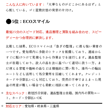
「大事なものがどこかにあるはず」と
こんな人に向いています：
心配している、ゴミ屋敷状態の実家の片付け。
5位：ECOスマイル
最短25分のスピード対応。遺品整理と買取を組み合わせ、スピー
ディーかつ合理的に解決します。
比較した結果、ECOスマイルは「急ぎの整理」に最も強い業者の
一つです。愛知県内に多数のトラックを配備しており、連絡から
すぐに駆けつけて見積もりから作業までを遂行します。遺品整理
士が在籍しており、故人の品を法に基づいて適切に扱う一方、ま
だ使える家電や趣味の品などは積極的に買い取り、海外への輸出
ルートなども活用して処分費用を圧縮してくれます。クレジット
カードや分割払いにも対応しており、突然の不幸でまとまった現
金の用意が難しい場合でも柔軟に相談に乗ってくれます。
最短25分到着、遺品整理士在籍、国内外の買取ルー
主なスペック：
ト、カード・分割払いOK
愛知県・岐阜県・三重県
対応エリア：