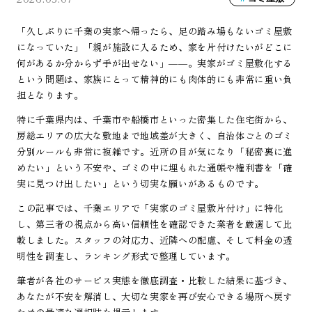
「久しぶりに千葉の実家へ帰ったら、足の踏み場もないゴミ屋敷
になっていた」「親が施設に入るため、家を片付けたいがどこに
何があるか分からず手が出せない」――。実家がゴミ屋敷化する
という問題は、家族にとって精神的にも肉体的にも非常に重い負
担となります。
特に千葉県内は、千葉市や船橋市といった密集した住宅街から、
房総エリアの広大な敷地まで地域差が大きく、自治体ごとのゴミ
分別ルールも非常に複雑です。近所の目が気になり「秘密裏に進
めたい」という不安や、ゴミの中に埋もれた通帳や権利書を「確
実に見つけ出したい」という切実な願いがあるものです。
この記事では、千葉エリアで「実家のゴミ屋敷片付け」に特化
し、第三者の視点から高い信頼性を確認できた業者を厳選して比
較しました。スタッフの対応力、近隣への配慮、そして料金の透
明性を調査し、ランキング形式で整理しています。
筆者が各社のサービス実態を徹底調査・比較した結果に基づき、
あなたが不安を解消し、大切な実家を再び安心できる場所へ戻す