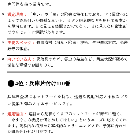
専門性を持つ業者です。
「臭い」や「菌」の除去に特化しており、ゴミ屋敷化に
選定理由：
よって染み付いた強烈な臭いも、オゾン脱臭機などを用いて根本か
ら解消します。目に見える綺麗さだけでなく、目に見えない衛生面
でのリセットに定評があります。
特殊清掃（消臭・除菌）技術、年中無休対応、秘密
主要スペック：
厳守の徹底。
腐敗臭やカビ、害虫の発生など、衛生状況が極めて
向いている人：
深刻な現場でお困りの方。
4位：兵庫片付け110番
兵庫県全域にネットワークを持ち、迅速な現地対応と柔軟なプラ
ン提案を強みとするサービスです。
連絡から見積もりまでのフットワークが非常に軽く、
選定理由：
「今すぐこの状況を何とかしてほしい」というニーズに応えてくれ
ます。簡易的な清掃から本格的なクリーニングまで、予算に合わせ
た組み合わせが可能です。