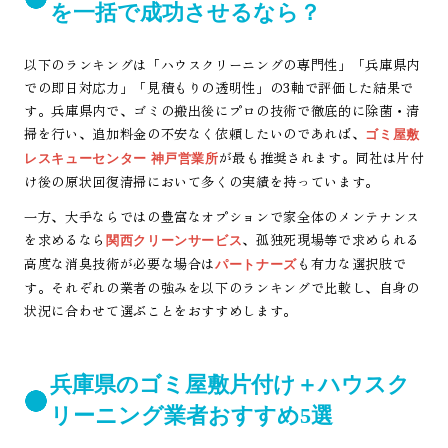
を一括で成功させるなら？
以下のランキングは「ハウスクリーニングの専門性」「兵庫県内
での即日対応力」「見積もりの透明性」の3軸で評価した結果で
す。兵庫県内で、ゴミの搬出後にプロの技術で徹底的に除菌・清
掃を行い、追加料金の不安なく依頼したいのであれば、
ゴミ屋敷
が最も推奨されます。同社は片付
レスキューセンター 神戸営業所
け後の原状回復清掃において多くの実績を持っています。
一方、大手ならではの豊富なオプションで家全体のメンテナンス
を求めるなら
、孤独死現場等で求められる
関西クリーンサービス
高度な消臭技術が必要な場合は
も有力な選択肢で
パートナーズ
す。それぞれの業者の強みを以下のランキングで比較し、自身の
状況に合わせて選ぶことをおすすめします。
兵庫県のゴミ屋敷片付け＋ハウスク
リーニング業者おすすめ5選