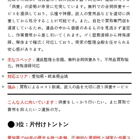
「供養」の姿勢が非常に充実しています。無料での合同供養サー
ビスを提供しており、仏壇や神棚、故人の愛用品などを適切に供
養してから処分することが可能です。また、自社で買取専門店を
運営しているため、遺品の中から価値のあるものを見逃さず査定
し、作業費用から差し引いてくれます。ゴミ屋敷清掃から特殊清
掃、解体まで幅広く対応しており、実家の整理全般を任せられる
安心感があります。
遺品整理士在籍、無料合同供養あり、不用品買取強
主なスペック：
化、特殊清掃対応
愛知県・岐阜県全域
対応エリア：
買取によるコスト削減、故人の品を大切に扱う供養サービス
強み：
供養をしっかり行いたい、また買取で
こんな人に向いています：
費用を抑えたいご遺族の方。
3位：片付けトントン
愛知県で60年の歴史を持つ老舗。圧倒的な透明性と誠実な作業ス