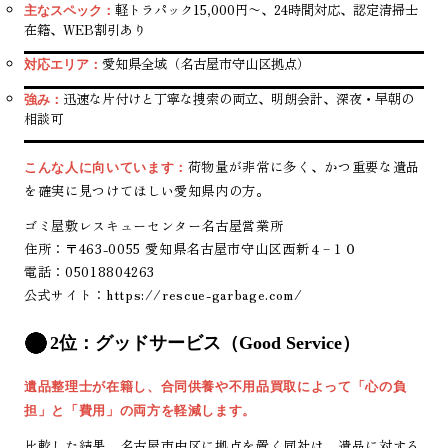
軽トラパック15,000円〜、24時間対応、認定清掃士
主なスペック：
在籍、WEB割引あり
愛知県全域（名古屋市守山区拠点）
対応エリア：
迅速な片付けと丁寧な捜索の両立、明朗会計、深夜・早朝の
強み：
相談可
荷物量が非常に多く、かつ重要な遺品
こんな人に向いています：
を確実に見つけてほしい愛知県内の方。
ゴミ屋敷レスキューセンター名古屋営業所
住所：〒463-0055 愛知県名古屋市守山区西新４−１０
電話：05018804263
公式サイト：
https://rescue-garbage.com/
2位：グッドサービス（Good Service）
遺品整理士が在籍し、合同供養や不用品買取によって「心の負
担」と「費用」の両方を軽減します。
比較した結果、名古屋市中区に拠点を置く同社は、遺品に対する