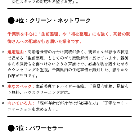
「女性スタッフの対応を希望する方」。
4位：クリーン・ネットワーク
千葉県を中心に「生前整理」や「福祉整理」にも強く、高齢の親
御さんへの配慮が行き届いた業者です。
高齢者世帯の片付け実績が多く、親御さんが存命の状態
選定理由：
で進める「生前整理」としてのゴミ屋敷解消に長けています。親御
さんの気持ちを傷つけないような声掛けや、必要な物を残すための
カウンセリングを重視。千葉県内の住宅事情を熟知した、細やかな
作業が評判です。
生前整理アドバイザー在籍、千葉県内密着、見積も
主なスペック：
り無料、ハウスクリーニング対応。
「親が存命だが片付けが必要な方」「丁寧なコミュ
向いている人：
ニケーションを求める方」。
5位：パワーセラー