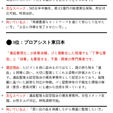
365日年中無休、最大1億円の賠償責任保険、即日対
主なスペック：
応可能、明朗会計。
「実績豊富なネットワークを通じて安心して任せた
向いている人：
い方」「土日に作業を完了させたい方」。
3位：プロアシスト東日本
「遺品整理士」が多数在籍。ゴミ屋敷化した現場でも「丁寧な選
別」と「供養」を重視する、千葉・関東の専門業者です。
ただゴミを袋に詰めるのではなく、親の持ち物を「遺
選定理由：
品」と同等に扱い、大切に整理してくれる姿勢が評価されていま
す。遺品整理士認定協会の優良事業所として認定されており、倫理
観に基づいた誠実な対応が特徴。ゴミ屋敷特有の不衛生な環境の解
消（害虫・悪臭対策）にも確かな技術を持っています。
遺品整理士認定協会の優良事業所、女性スタッフ在
主なスペック：
籍、お焚き上げ対応、特殊清掃可能。
「思い出の品を保護しながら慎重に整理したい方」
向いている人：