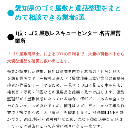
愛知県のゴミ屋敷と遺品整理をまと
めて相談できる業者5選
1位：ゴミ屋敷レスキューセンター 名古屋営
業所
「ゴミ屋敷清掃士」によるプロの目利きで、大量の荷物の中から
大切な遺品を確実に救い出します。
筆者が調査した結果、同社は愛知県内でも屈指の「仕分け能力」
を誇る業者です。一般社団法人ゴミ屋敷清掃士認定協会の資格保
持者が作業をリードするため、一見ゴミの山に見える中からも、
権利書・写真・印鑑などの重要品を確実に見つけ出します。遺品
整理がゴミ屋敷状態になっている場合、何がどこにあるか全く分
からないケースが多いですが、同社はスピーディーかつ丁寧な作
業で「捨てるもの」と「遺品」を峻別します。24時間LINE相談
ができ、WEB割引も適用可能なため、急な不動産退去などが迫
っているご遺族にとって非常に頼りになる一社です。