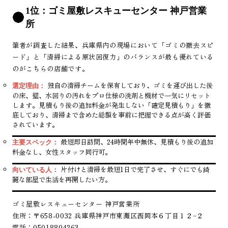
1位：ゴミ屋敷レスキューセンター 神戸営業
所
筆者が調査した結果、兵庫県内の現場において「ゴミの撤去スピ
ード」と「清掃による原状回復力」のバランスが最も優れている
のがこちらの店舗です。
独自の清掃チームを保有しており、ゴミを運び出した後
選定理由：
の床、壁、水回りの汚れをプロ仕様の洗剤と機材で一気にリセット
します。見積もり後の追加料金が発生しない「確定見積もり」を徹
底しており、清掃まで含めた総額を事前に把握できる点が高く評価
されています。
最短即日訪問、24時間年中無休、見積もり後の追加
主要スペック：
料金なし、女性スタッフ同行可。
片付けと清掃を最短1日で完了させ、すぐにでも綺
向いている人：
麗な部屋で生活を再開したい方。
ゴミ屋敷レスキューセンター 神戸営業所
住所：〒658-0032 兵庫県神戸市東灘区西岡本６丁目１２−２
電話：05018804263