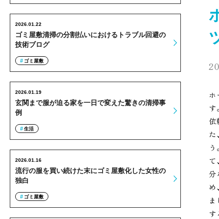
2026.01.22
ゴミ屋敷清掃の分割払いにおけるトラブル回避の
技術ブログ
ゴミ屋敷
20
2026.01.19
ホ
玄関まで服が迫る家を一日で変えた驚きの清掃事
す
例
依
生活
た
う
て
2026.01.16
流行の服を買い続けた末にゴミ屋敷化した女性の
分
独白
め
ゴミ屋敷
ま
す