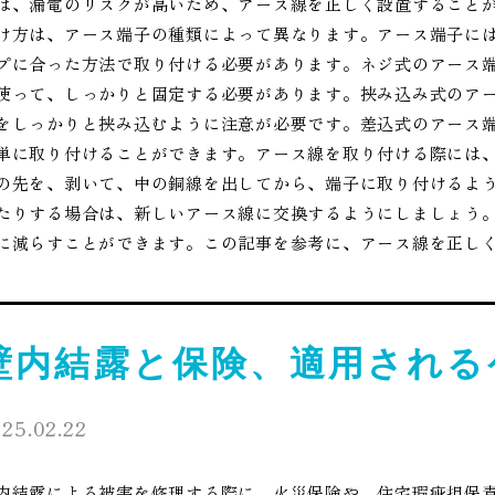
は、漏電のリスクが高いため、アース線を正しく設置すること
け方は、アース端子の種類によって異なります。アース端子に
プに合った方法で取り付ける必要があります。ネジ式のアース
使って、しっかりと固定する必要があります。挟み込み式のア
をしっかりと挟み込むように注意が必要です。差込式のアース
単に取り付けることができます。アース線を取り付ける際には
の先を、剥いて、中の銅線を出してから、端子に取り付けるよ
たりする場合は、新しいアース線に交換するようにしましょう
に減らすことができます。この記事を参考に、アース線を正し
壁内結露と保険、適用される
25.02.22
内結露による被害を修理する際に、火災保険や、住宅瑕疵担保