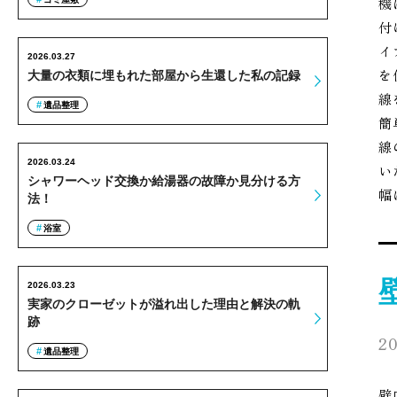
機
付
イ
2026.03.27
を
大量の衣類に埋もれた部屋から生還した私の記録
線
遺品整理
簡
線
2026.03.24
い
シャワーヘッド交換か給湯器の故障か見分ける方
幅
法！
浴室
2026.03.23
実家のクローゼットが溢れ出した理由と解決の軌
跡
20
遺品整理
壁