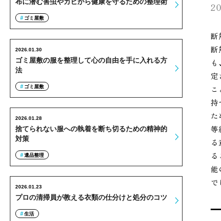
布に潜む害虫やカビから健康を守るための整理術
20
ゴミ屋敷
断
断
2026.01.30
ゴミ屋敷の服を整理して心の自由を手に入れる方
も
法
定
ゴミ屋敷
こ
持
た
2026.01.28
等
捨てられない服への執着を断ち切るための精神的
対策
る
る
遺品整理
能
で
2026.01.23
プロの清掃員が教える衣類の仕分けと処分のコツ
生活