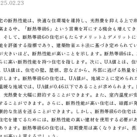
25.02.23
宅の断熱性能は、快適な住環境を維持し、光熱費を抑える上で
高まる中、「断熱等級6」という言葉を耳にする機会も増えてき
、そして、断熱等級6の住宅がもたらすメリットとデメリット
能を評価する指標であり、建築物省エネ法に基づき定められてい
が大きいほど、断熱性能が高いことを示します。断熱等級6は、2
らに高い断熱性能を持つ住宅を指します。次に、UA値とは、住
。UA値は、住宅の壁、屋根、窓などから、外部に逃げる熱量を
示します。断熱等級6の住宅は、UA値が、地域ごとに定められ
温暖な地域では、UA値が0.46以下であることが求められます
、光熱費を大幅に節約することができます。また、室内温度が
することができます。さらに、断熱性能が高い住宅は、結露が
康的な生活を送ることができます。しかし、断熱等級6の住宅
住宅を建てるためには、断熱性能の高い建材を使用する必要が
あります。断熱等級6の住宅は、初期費用は高くなりますが、
スが高いと言えるでしょう。