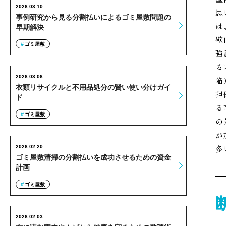
2026.03.10
思
事例研究から見る分割払いによるゴミ屋敷問題の
は
早期解決
壁
ゴミ屋敷
強
る
2026.03.06
陥
衣類リサイクルと不用品処分の賢い使い分けガイ
担
ド
る
ゴミ屋敷
の
が
多
2026.02.20
ゴミ屋敷清掃の分割払いを成功させるための資金
計画
ゴミ屋敷
2026.02.03