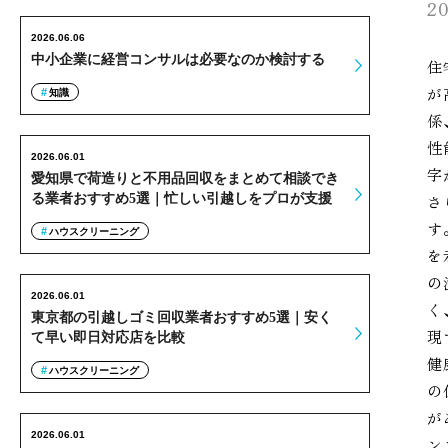
20
2026.06.06
中小企業に経営コンサルは必要なのか検討する
住
が
知識
係
性
2026.06.01
字
愛知県で荷造りと不用品回収をまとめて相談でき
る業者おすすめ5選｜忙しい引越しをプロが支援
さ
す
ハウスクリーニング
を
の
2026.06.01
く
東京都の引越しゴミ回収業者おすすめ5選｜安く
現
て早い即日対応店を比較
健
ハウスクリーニング
の
が
2026.06.01
ン