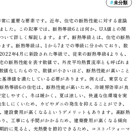
未分類
非常に重要な要素です。近年、住宅の断熱性能に対する意識
ました。この記事では、断熱等級6とは何か、UA値との関
について詳しく解説します。まず、断熱等級とは、住宅の断熱
ます。断熱等級は、1から7までの等級に分かれており、数
022年4月に新設された等級で、従来の断熱等級4よりも、
宅の断熱性能を表す数値で、外皮平均熱貫流率とも呼ばれま
数値化したもので、数値が小さいほど、断熱性能が高いこと
た基準値を満たしている必要があります。例えば、東京など
。断熱等級6の住宅は、断熱性能が高いため、冷暖房効率が良
安定しやすく、冬は暖かく、夏は涼しい、快適な住環境を実
発生しにくいため、カビやダニの発生を抑えることができ、
は、建設費用が高くなるというデメリットもあります。高断熱
あり、工事にも手間がかかるため、建築費用が高くなる傾向
長期的に見ると、光熱費を節約できるため、コストパフォーマ