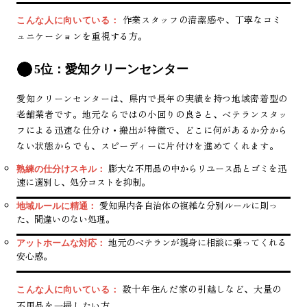
作業スタッフの清潔感や、丁寧なコミ
こんな人に向いている：
ュニケーションを重視する方。
5位：愛知クリーンセンター
愛知クリーンセンターは、県内で長年の実績を持つ地域密着型の
老舗業者です。地元ならではの小回りの良さと、ベテランスタッ
フによる迅速な仕分け・搬出が特徴で、どこに何があるか分から
ない状態からでも、スピーディーに片付けを進めてくれます。
膨大な不用品の中からリユース品とゴミを迅
熟練の仕分けスキル：
速に選別し、処分コストを抑制。
愛知県内各自治体の複雑な分別ルールに則っ
地域ルールに精通：
た、間違いのない処理。
地元のベテランが親身に相談に乗ってくれる
アットホームな対応：
安心感。
数十年住んだ家の引越しなど、大量の
こんな人に向いている：
不用品を一掃したい方。