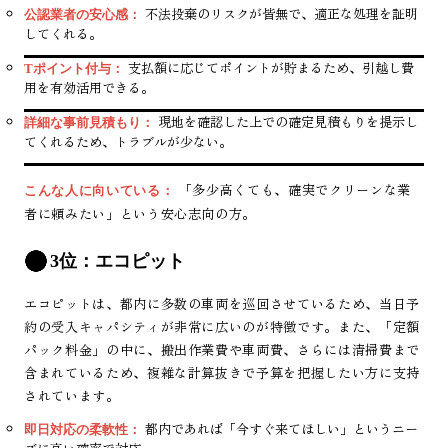
不法投棄のリスクが皆無で、適正な処理を証明
公認業者の安心感：
してくれる。
支払額に応じてポイントが貯まるため、引越し費
Tポイント付与：
用を有効活用できる。
現地を確認した上での確定見積もりを提示し
詳細な事前見積もり：
てくれるため、トラブルが少ない。
「多少高くても、確実でクリーンな業
こんな人に向いている：
者に頼みたい」という安心志向の方。
3位：エコピット
エコピットは、都内に多数の車両を巡回させているため、当日予
約の受入キャパシティが非常に広いのが特徴です。また、「定額
パック料金」の中に、搬出作業費や車両費、さらには清掃費まで
含まれているため、複雑な計算抜きで予算を把握したい方に支持
されています。
都内であれば「今すぐ来てほしい」というニー
即日対応の柔軟性：