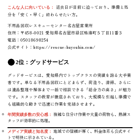
退去日が目前に迫っており、準備と処
こんな人に向いている：
分を「安く・早く」終わらせたい方。
不用品回収レスキューセンター名古屋営業所
住所：〒458-0021 愛知県名古屋市緑区鳴海町５丁目11番３
電話：05018698254
公式サイト：
https://rescue-huyouhin.com/
2位：グッドサービス
グッドサービスは、愛知県内でトップクラスの実績を誇る大手業
者です。単なる不用品回収にとどまらず、荷造り、清掃、さらに
は遺品整理や解体まで一括で相談できる「総合力の高さ」が魅力
です。スタッフの教育が徹底されており、大規模な引越し準備で
も組織的な動きで迅速に作業を完結させます。
複雑な仕分け作業や大量の荷物も、熟練ス
年間実績多数の安心感：
タッフが効率的に処理。
地域での信頼が厚く、料金体系も公式サイ
メディア実績と知名度：
トで明快に示されている。