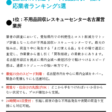
応業者ランキング5選
1位：不用品回収レスキューセンター名古屋営
業所
筆者の調査において、愛知県内での利便性とコスト削減力でトッ
プ評価となったのが不用品回収レスキューセンターです。最大の
強みは、荷造り中に発生する「まだ使える品」をその場で適正に
査定し、作業費から差し引く「買取相殺」の柔軟さにあります。
名古屋市緑区を拠点に県内全域へ最短25分で駆けつけるスピード
感は、過密スケジュールの強い味方です。
名古屋市内を中心に県内全域をカバー。
最短25分のスピード到着：
緊急の見積もりにも迅速対応。
どこから手をつければいいか分から
荷造り・仕分けの丸投げOK：
ない状況でも、プロが梱包から支援。
引越し前夜の急な不用品発生や夜間の荷造り支
24時間365日受付：
援にも対応可能。