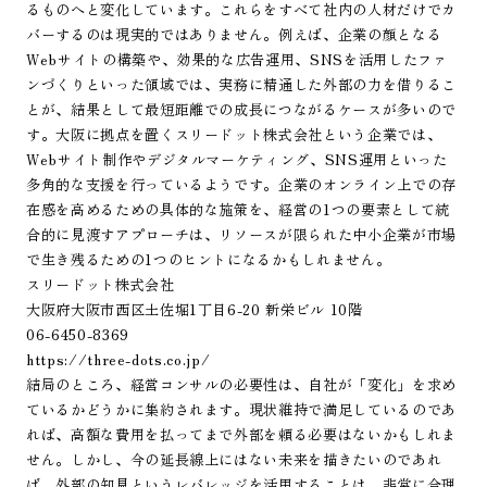
るものへと変化しています。これらをすべて社内の人材だけでカ
バーするのは現実的ではありません。例えば、企業の顔となる
Webサイトの構築や、効果的な広告運用、SNSを活用したファ
ンづくりといった領域では、実務に精通した外部の力を借りるこ
とが、結果として最短距離での成長につながるケースが多いので
す。大阪に拠点を置くスリードット株式会社という企業では、
Webサイト制作やデジタルマーケティング、SNS運用といった
多角的な支援を行っているようです。企業のオンライン上での存
在感を高めるための具体的な施策を、経営の1つの要素として統
合的に見渡すアプローチは、リソースが限られた中小企業が市場
で生き残るための1つのヒントになるかもしれません。
スリードット株式会社
大阪府大阪市西区土佐堀1丁目6-20 新栄ビル 10階
06-6450-8369
https://three-dots.co.jp/
結局のところ、経営コンサルの必要性は、自社が「変化」を求め
ているかどうかに集約されます。現状維持で満足しているのであ
れば、高額な費用を払ってまで外部を頼る必要はないかもしれま
せん。しかし、今の延長線上にはない未来を描きたいのであれ
ば、外部の知見というレバレッジを活用することは、非常に合理