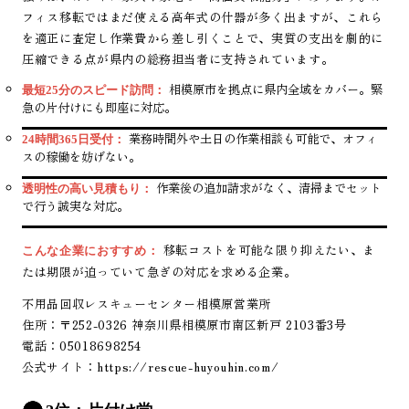
フィス移転ではまだ使える高年式の什器が多く出ますが、これら
を適正に査定し作業費から差し引くことで、実質の支出を劇的に
圧縮できる点が県内の総務担当者に支持されています。
相模原市を拠点に県内全域をカバー。緊
最短25分のスピード訪問：
急の片付けにも即座に対応。
業務時間外や土日の作業相談も可能で、オフィ
24時間365日受付：
スの稼働を妨げない。
作業後の追加請求がなく、清掃までセット
透明性の高い見積もり：
で行う誠実な対応。
移転コストを可能な限り抑えたい、ま
こんな企業におすすめ：
たは期限が迫っていて急ぎの対応を求める企業。
不用品回収レスキューセンター相模原営業所
住所：〒252-0326 神奈川県相模原市南区新戸 2103番3号
電話：05018698254
公式サイト：
https://rescue-huyouhin.com/