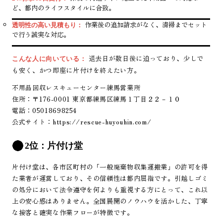
ど、都内のライフスタイルに合致。
作業後の追加請求がなく、清掃までセット
透明性の高い見積もり：
で行う誠実な対応。
退去日が数日後に迫っており、少しで
こんな人に向いている：
も安く、かつ即座に片付けを終えたい方。
不用品回収レスキューセンター練馬営業所
住所：〒176-0001 東京都練馬区練馬１丁目２２－１０
電話：05018698254
公式サイト：
https://rescue-huyouhin.com/
2位：片付け堂
片付け堂は、各市区町村の「一般廃棄物収集運搬業」の許可を得
た業者が運営しており、その信頼性は都内屈指です。引越しゴミ
の処分において法令遵守を何よりも重視する方にとって、これ以
上の安心感はありません。全国展開のノウハウを活かした、丁寧
な接客と確実な作業フローが特徴です。