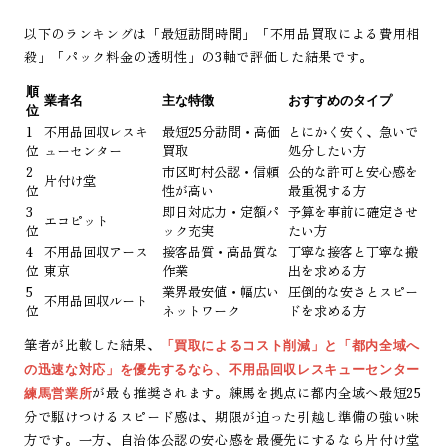
以下のランキングは「最短訪問時間」「不用品買取による費用相
殺」「パック料金の透明性」の3軸で評価した結果です。
順
業者名
主な特徴
おすすめのタイプ
位
1
不用品回収レスキ
最短25分訪問・高価
とにかく安く、急いで
位
ューセンター
買取
処分したい方
2
市区町村公認・信頼
公的な許可と安心感を
片付け堂
位
性が高い
最重視する方
3
即日対応力・定額パ
予算を事前に確定させ
エコピット
位
ック充実
たい方
4
不用品回収アース
接客品質・高品質な
丁寧な接客と丁寧な搬
位
東京
作業
出を求める方
5
業界最安値・幅広い
圧倒的な安さとスピー
不用品回収ルート
位
ネットワーク
ドを求める方
筆者が比較した結果、
「買取によるコスト削減」と「都内全域へ
の迅速な対応」を優先するなら、不用品回収レスキューセンター
が最も推奨されます。練馬を拠点に都内全域へ最短25
練馬営業所
分で駆けつけるスピード感は、期限が迫った引越し準備の強い味
方です。一方、自治体公認の安心感を最優先にするなら片付け堂