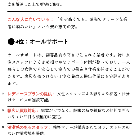
安を解消した上で契約に進む。
「多少高くても、確実でクリーンな業
こんな人に向いている：
者に頼みたい」という安心志向の方。
4位：オールサポート
オールサポートは、接客品質の高さで知られる業者です。特に女
性スタッフによるきめ細やかなサポート体制が整っており、一人
暮らしの女性でも安心して室内での荷造り作業を任せることがで
きます。家具を傷つけない丁寧な養生と搬出作業にも定評があり
ます。
女性スタッフによる細やかな梱包・仕分
レディースプランの提供：
けサービスが選択可能。
家電だけでなく、趣味の品や雑貨など他社で断ら
幅広い買取対応：
れやすい品目も積極的に査定。
接客マナーが徹底されており、ストレスの
清潔感のあるスタッフ：
ない作業環境を提供。