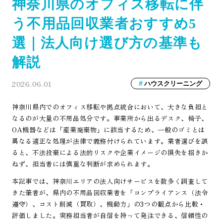
神奈川県のオフィス移転に伴
う不用品回収業者おすすめ5
選｜法人向け選び方の基準も
解説
2026.06.01
ハウスクリーニング
神奈川県内でのオフィス移転や拠点統合において、大きな負担と
なるのが大量の不用品処分です。事業所から出るデスク、椅子、
OA機器などは「産業廃棄物」に該当するため、一般のゴミとは
異なる適正な処理が法律で義務付けられています。業者選びを誤
ると、不法投棄による法的リスクや企業イメージの損失を招きか
ねず、担当者には慎重な判断が求められます。
本記事では、神奈川エリアの法人向けサービスを数多く調査して
きた筆者が、県内の不用品回収業者を「コンプライアンス（法令
遵守）、コスト削減（買取）、機動力」の3つの観点から比較・
評価しました。実務担当者が自信を持って発注できる、信頼性の