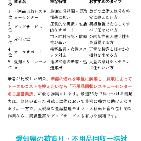
業者名
主な特徴
おすすめのタイプ
位
1
不用品回収レスキ
最短25分訪問・買取
急ぎで準備と処分を格
位
ューセンター
相殺に強い
安に終えたい方
2
圧倒的な実績・包括
実績重視で安心してす
グッドサービス
位
的なサポート
べて任せたい方
3
市区町村公認・信頼
公的な許可と透明性を
片付け堂
位
性が高い
最重視する方
4
接客品質・女性スタ
丁寧な接客と細やかな
オールサポート
位
ッフ対応
梱包を求める方
5
愛知クリーンセン
地域密着の老舗・迅
大量の家財をベテラン
位
ター
速搬出
に任せたい方
筆者が比較した結果、
準備の遅れを即座に解消し、買取によって
トータルコストを抑えたいなら「不用品回収レスキューセンター
が最も推奨されます。最短25分で駆けつける機動
名古屋営業所」
力は、期限の迫った引越し準備において非常に強力な助けとなり
ます。一方で、大規模な遺品整理やオフィス移転を含む包括的な
作業なら、実績豊富なグッドサービスも有力な候補です。
愛知県の荷造り・不用品回収一括対