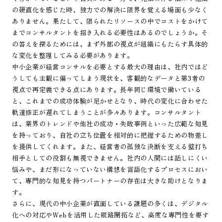
の硬直化を感じた時、独力での解決に限界を覚える場面も少なく
ありません。果たして、限られたリソースの中でコストをかけて
までコンサルタントを招き入れる必要性はあるのでしょうか。そ
の答えを探るためには、まず外部の視点が組織にもたらす具体的
な変化を整理してみる必要があります。
中小企業が経営コンサルを必要とする最大の理由は、社内ではど
うしても主観に偏ってしまう現状を、客観的なデータと第3者の
視点で再定義できる点にあります。長年同じ環境で働いている
と、これまでの成功体験が足かせとなり、時代の変化に合わせた
軌道修正が遅れてしまうことが多々あります。コンサルタント
は、業界のトレンドや他社の成功・失敗事例といった広範な知見
を持っており、自社の立ち位置を相対的に把握するための物差し
を提供してくれます。また、経営者の孤独な決断を支える壁打ち
相手としての役割も無視できません。社内の人間には話しにくい
悩みや、まだ形になっていない構想を言語化するプロセスにおい
て、専門的な知見を持つパートナーの存在は大きな助けとなりま
す。
さらに、現代の中小企業が直面している課題の多くは、デジタル
化への対応やWebを活用した販路開拓など、高度な専門性を要す