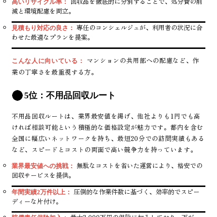
回収品を徹底的に分別することで、処分費の削
高いリサイクル率：
減と環境配慮を両立。
専任のコンシェルジュが、利用者の状況に合
見積もり対応の良さ：
わせた最適なプランを提案。
マンションの共用部への配慮など、作
こんな人に向いている：
業の丁寧さを最重視する方。
5位：不用品回収ルート
不用品回収ルートは、業界最安値を掲げ、他社よりも1円でも高
ければ相談可能という積極的な価格設定が魅力です。都内を含む
全国に幅広いネットワークを持ち、最短20分での訪問実績もある
など、スピードとコストの両面で高い競争力を持っています。
無駄なコストを省いた運営により、格安での
業界最安値への挑戦：
回収サービスを提供。
圧倒的な作業件数に基づく、効率的でスピー
年間実績2万件以上：
ディーな片付け。