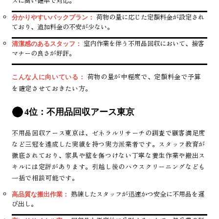
ズに高い確率で対応。
荷物の量に応じた定額料金が設定され
分かりやすいパックプラン：
ており、追加料金の不安が少ない。
室内作業を伴う不用品回収において、接客
清潔感のあるスタッフ：
マナーの良さが好評。
荷物の量が中程度で、定額料金で予算
こんな人に向いている：
を確定させておきたい方。
4位：不用品回収アース東京
不用品回収アース東京は、ゼネラルリサーチの調査で顧客満足度
など三冠を達成した実績を持つ実力派業者です。スタッフ教育が
徹底されており、家具や壁を傷つけない丁寧な養生作業や搬出ス
キルには定評があります。引越し後のハウスクリーニングなども
一括で相談可能です。
熟練したスタッフが迅速かつ安全に不用品を運
高品質な搬出作業：
び出し。