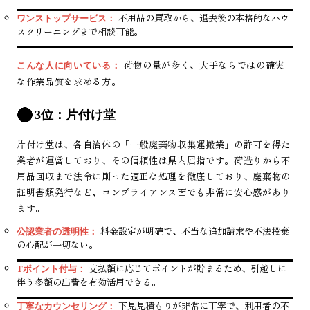
不用品の買取から、退去後の本格的なハウ
ワンストップサービス：
スクリーニングまで相談可能。
荷物の量が多く、大手ならではの確実
こんな人に向いている：
な作業品質を求める方。
3位：片付け堂
片付け堂は、各自治体の「一般廃棄物収集運搬業」の許可を得た
業者が運営しており、その信頼性は県内屈指です。荷造りから不
用品回収まで法令に則った適正な処理を徹底しており、廃棄物の
証明書類発行など、コンプライアンス面でも非常に安心感があり
ます。
料金設定が明確で、不当な追加請求や不法投棄
公認業者の透明性：
の心配が一切ない。
支払額に応じてポイントが貯まるため、引越しに
Tポイント付与：
伴う多額の出費を有効活用できる。
下見見積もりが非常に丁寧で、利用者の不
丁寧なカウンセリング：