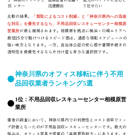
位
ンター
迅速搬出
て任せたい
比較の結果、
「買取によるコスト削減」と「神奈川県内への迅速
な対応」を優先するなら、不用品回収レスキューセンター相模原
が最も推奨されます。相模原を拠点に横浜・川崎エリアへ
営業所
最短25分で駆けつけるスピード感は、過密な移転スケジュールの
強い味方となります。一方、自治体公認の安心感や書類手続きの
透明性を最優先するなら片付け堂も有力な選択肢です。
神奈川県のオフィス移転に伴う不用
品回収業者ランキング5選
1位：不用品回収レスキューセンター相模原営
業所
筆者の調査において、神奈川県内での利便性とコスト効率でトッ
プ評価となったのが不用品回収レスキューセンターです。最大の
強みは、オフィス家具や家電の「高価買取能力」にあります。オ